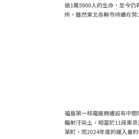
過1萬5900人的生命，至今仍
所。雖然東北各縣市持續在努
福島第一核電廠周邊設有中間貯
輻射汙染土，相當於11座東
葉町，而2024年度的運入量