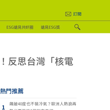
訂閱
ESG遠見共好圈
遠見ESG獎
年！反思台灣「核電
熱門推薦
飆破40度也不裝冷氣？歐洲人熱浪再
1