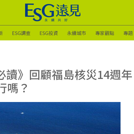
新
ESG調查
ESG投資
永續城市
專家觀點
專題
週必讀》回顧福島核災14週
行嗎？