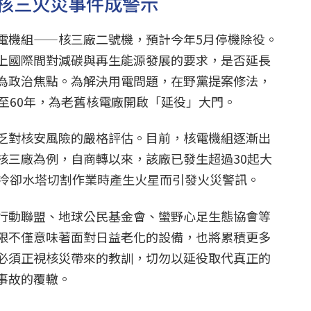
核三火災事件成警示
電機組——核三廠二號機，預計今年5月停機除役。
上國際間對減碳與再生能源發展的要求，是否延長
為政治焦點。為解決用電問題，在野黨提案修法，
至60年，為老舊核電廠開啟「延役」大門。
乏對核安風險的嚴格評估。目前，核電機組逐漸出
核三廠為例，自商轉以來，該廠已發生超過30起大
因冷卻水塔切割作業時產生火星而引發火災警訊。
行動聯盟、地球公民基金會、蠻野心足生態協會等
限不僅意味著面對日益老化的設備，也將累積更多
必須正視核災帶來的教訓，切勿以延役取代真正的
事故的覆轍。