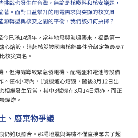
些挑戰也發生在台灣，無論是核廢料和核安議題，
論著。面對日益攀升的用電需求與突顯的核安風
能源轉型與核安之間的平衡，我們該如何抉擇？
震災至今已滿14週年。當年地震與海嘯襲來，福島第一
及爐心熔毀，這起核災被國際核能事件分級定為最高7
諾比核災齊名。
機，但海嘯導致緊急發電機、配電盤和電池等設備
。僅4小時內，1號機爐心熔毀，隨後3月12日出
也相繼發生異常，其中3號機在3月14日爆炸，而正
清晨爆炸。
土、廢棄物爭議
傷痕仍難以癒合。那場地震與海嘯不僅直接奪去了超