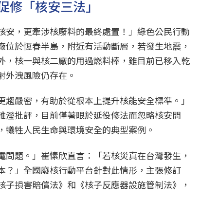
促修「核安三法」
核安，更牽涉核廢料的最終處置！」綠色公民行動
廠位於恆春半島，附近有活動斷層，若發生地震，
外，核一與核二廠的用過燃料棒，雖目前已移入乾
射外洩風險仍存在。
更趨嚴密，有助於從根本上提升核能安全標準。」
雅瀅批評，目前僅著眼於延役修法而忽略核安問
，犧牲人民生命與環境安全的典型案例。
電問題。」崔愫欣直言：「若核災真在台灣發生，
本？」全國廢核行動平台針對此情形，主張修訂
核子損害賠償法》和《核子反應器設施管制法》，