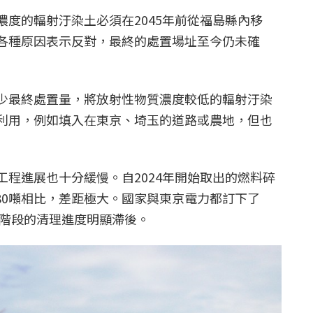
度的輻射汙染土必須在2045年前從福島縣內移
各種原因表示反對，最終的處置場址至今仍未確
少最終處置量，將放射性物質濃度較低的輻射汙染
利用，例如填入在東京、埼玉的道路或農地，但也
工程進展也十分緩慢。自2024年開始取出的燃料碎
880噸相比，差距極大。國家與東京電力都訂下了
現階段的清理進度明顯滯後。