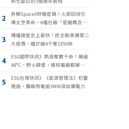
熱也要忍的5個無奈真相
拆解SpaceX財報密碼！火箭回收引
2
爆太空革命，6檔台廠「星鏈概念
股」搶紅利
傳播速度史上最快！民主剛果爆第二
3
大疫情，確診破4千奪1850命
ESG國際快訊》熱浪奪數千命！飆破
4
48°C、野火肆虐，連核電廠都被逼停
擺
ESG台灣快訊》《能源管理法》初審
5
通過，擴廠用電逾5MW須自備電力