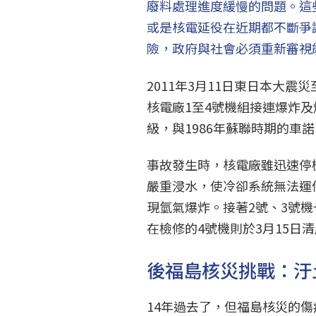
廢料處理進度緩慢的問題。這
或是核電延役在近期都不斷爭
險，政府與社會必須重新審視
2011年3月11日東日本大
核電廠1至4號機組接連爆炸
級，與1986年蘇聯時期的車
事故發生時，核電廠雖迅速停
嚴重浸水，使冷卻系統無法運作
現氫氣爆炸。接著2號、3號機
在檢修的4號機則於3月15日
後福島核災挑戰：汙
14年過去了，但福島核災的