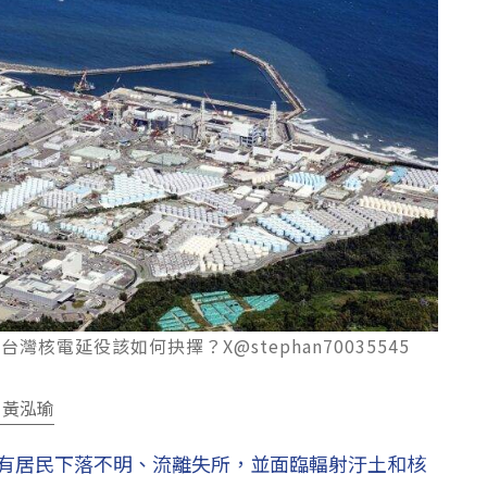
核電延役該如何抉擇？X@stephan70035545
 黃泓瑜
仍有居民下落不明、流離失所，並面臨輻射汙土和核