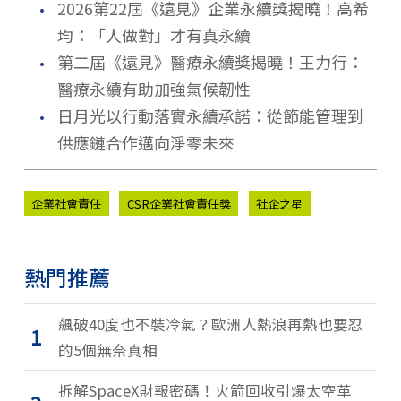
．
2026第22屆《遠見》企業永續獎揭曉！高希
均：「人做對」才有真永續
．
第二屆《遠見》醫療永續獎揭曉！王力行：
醫療永續有助加強氣候韌性
．
日月光以行動落實永續承諾：從節能管理到
供應鏈合作邁向淨零未來
企業社會責任
CSR企業社會責任獎
社企之星
熱門推薦
飆破40度也不裝冷氣？歐洲人熱浪再熱也要忍
1
的5個無奈真相
拆解SpaceX財報密碼！火箭回收引爆太空革