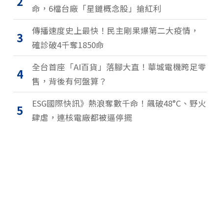
2
命，6檔台廠「星鏈概念股」搶紅利
傳播速度史上最快！民主剛果爆第二大疫情，
3
確診破4千奪1850命
全台首座「AI百貨」落腳大直！華城電機跨足零
4
售，背後有何盤算？
ESG國際快訊》熱浪奪數千命！飆破48°C、野火
5
肆虐，連核電廠都被逼停擺