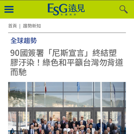
首頁
趨勢新知
全球趨勢
90國簽署「尼斯宣言」終結塑
膠汙染！綠色和平籲台灣勿背道
而馳