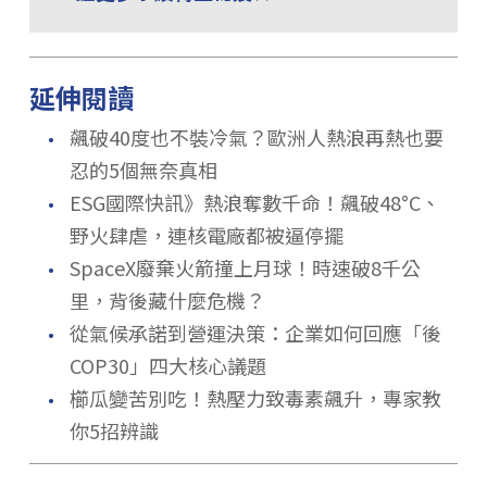
延伸閱讀
．
飆破40度也不裝冷氣？歐洲人熱浪再熱也要
忍的5個無奈真相
．
ESG國際快訊》熱浪奪數千命！飆破48°C、
野火肆虐，連核電廠都被逼停擺
．
SpaceX廢棄火箭撞上月球！時速破8千公
里，背後藏什麼危機？
．
從氣候承諾到營運決策：企業如何回應「後
COP30」四大核心議題
．
櫛瓜變苦別吃！熱壓力致毒素飆升，專家教
你5招辨識