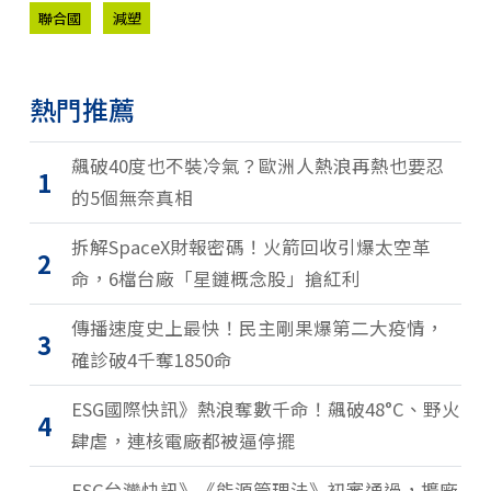
聯合國
減塑
熱門推薦
飆破40度也不裝冷氣？歐洲人熱浪再熱也要忍
1
的5個無奈真相
拆解SpaceX財報密碼！火箭回收引爆太空革
2
命，6檔台廠「星鏈概念股」搶紅利
傳播速度史上最快！民主剛果爆第二大疫情，
3
確診破4千奪1850命
ESG國際快訊》熱浪奪數千命！飆破48°C、野火
4
肆虐，連核電廠都被逼停擺
ESG台灣快訊》《能源管理法》初審通過，擴廠