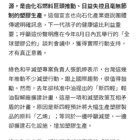
源，是由化石燃料巨頭推動、日益失控且毫無節
制的塑膠生產。
這個宣言也向石化產業遊說團體
傳遞明確訊息，下一代孩子的健康遠比利益重
要；呼籲這份聲明應在今年8月日內瓦舉行的「全
球塑膠公約」談判會議中，獲得實際行動支持，
才有真正意義。
綠色和平減塑專案負責人張凱婷表示，台灣這幾
年推動不少減塑行動，跟上國際趨勢，很值得鼓
勵。然而，去年卻核准中油提出的「新四輕」輕
油裂解廠擴建計畫，這是一項和減塑政策互相矛
盾的計畫，原因是新四輕預計將大幅生產塑膠製
品的原料「乙烯」；等同於一邊呼籲減塑，一邊
卻擴建石化設施、增加塑膠生產。