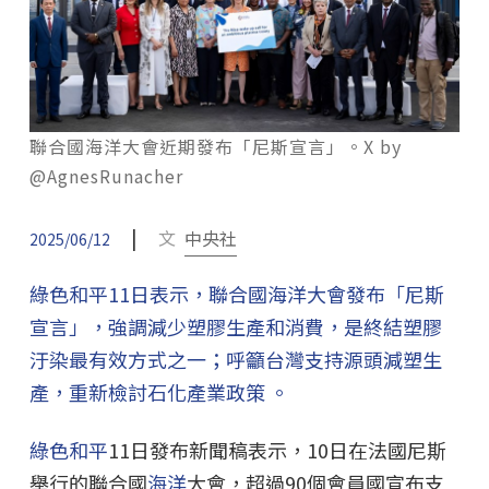
聯合國海洋大會近期發布「尼斯宣言」。X by
@AgnesRunacher
|
文
中央社
2025/06/12
綠色和平11日表示，聯合國海洋大會發布「尼斯
宣言」，強調減少塑膠生產和消費，是終結塑膠
汙染最有效方式之一；呼籲台灣支持源頭減塑生
產，重新檢討石化產業政策 。
綠色和平
11日發布新聞稿表示，10日在法國尼斯
舉行的聯合國
海洋
大會，超過90個會員國宣布支