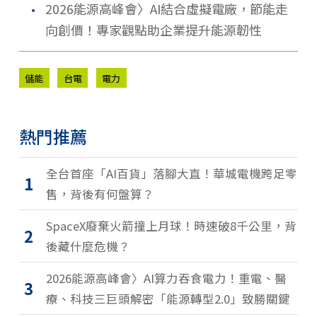
．
2026能源高峰會〉AI結合虛擬電廠，節能走
向創價！專家觀點助企業提升能源韌性
儲能
台電
電力
熱門推薦
全台首座「AI百貨」落腳大直！華城電機跨足零
1
售，背後有何盤算？
SpaceX廢棄火箭撞上月球！時速破8千公里，背
2
後藏什麼危機？
2026能源高峰會〉AI算力吞食電力！重電、醫
3
療、科技三巨頭解密「能源轉型2.0」致勝關鍵