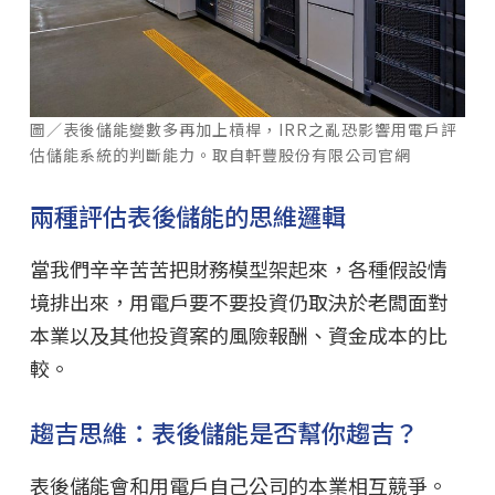
圖／表後儲能變數多再加上槓桿，IRR之亂恐影響用電戶評
估儲能系統的判斷能力。取自軒豐股份有限公司官網
兩種評估表後儲能的思維邏輯
當我們辛辛苦苦把財務模型架起來，各種假設情
境排出來，用電戶要不要投資仍取決於老闆面對
本業以及其他投資案的風險報酬、資金成本的比
較。
趨吉思維：表後儲能是否幫你趨吉？
表後儲能會和用電戶自己公司的本業相互競爭。