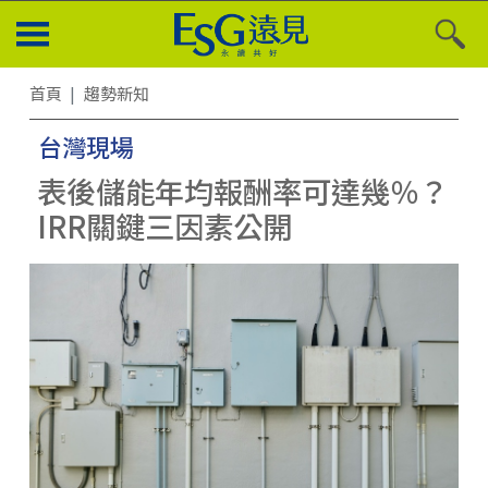
首頁
趨勢新知
台灣現場
表後儲能年均報酬率可達幾％？
IRR關鍵三因素公開