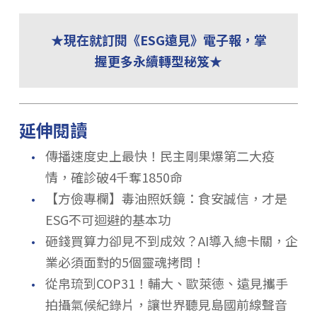
★現在就訂閱《ESG遠見》電子報，掌
握更多永續轉型秘笈★
延伸閱讀
．
傳播速度史上最快！民主剛果爆第二大疫
情，確診破4千奪1850命
．
【方儉專欄】毒油照妖鏡：食安誠信，才是
ESG不可迴避的基本功
．
砸錢買算力卻見不到成效？AI導入總卡關，企
業必須面對的5個靈魂拷問！
．
從帛琉到COP31！輔大、歐萊德、遠見攜手
拍攝氣候紀錄片，讓世界聽見島國前線聲音