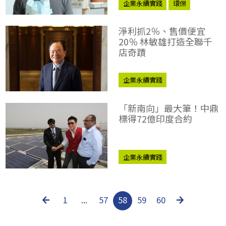
企業永續實踐
環保
淨利抓2％、售價便宜
20％ 林敏雄打造全聯千
店奇蹟
企業永續實踐
「新南向」最大筆！中鼎
標得72億印度合約
企業永續實踐
1
...
57
58
59
60