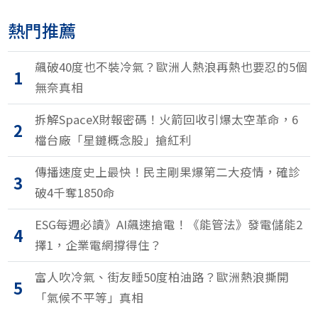
熱門推薦
飆破40度也不裝冷氣？歐洲人熱浪再熱也要忍的5個
1
無奈真相
拆解SpaceX財報密碼！火箭回收引爆太空革命，6
2
檔台廠「星鏈概念股」搶紅利
傳播速度史上最快！民主剛果爆第二大疫情，確診
3
破4千奪1850命
ESG每週必讀》AI飆速搶電！《能管法》發電儲能2
4
擇1，企業電網撐得住？
富人吹冷氣、街友睡50度柏油路？歐洲熱浪撕開
5
「氣候不平等」真相