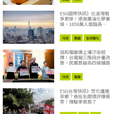
ESG國際快訊》比波灣戰
爭更慘！德黑蘭淪化學毒
城，1850萬人面臨長期
健康風險
污染
美國
全球暖化
熱浪
減塑
協和電廠爆土壤汙染超
標！台電擬三階段計畫改
善，民團質疑為四接鋪路
污染
電廠
ESG台灣快訊》焚化爐進
茶鄉？南投名間環評爆衝
突！陳駿季表態了