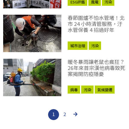
ESG評鑑
風電
污染
生物多樣性
DEI
春節圍爐不怕水管堵！北
市 24 小時清管服務，汙
水管保養 4 招過好年
城市治理
污染
暖冬暴雨讓老鼠也瘋狂？
26年來首宗漢他病毒致死
案揭開防疫隱憂
病毒
污染
氣候變遷
1
2