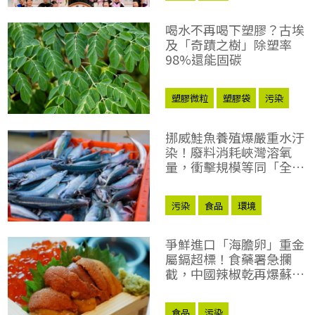
喝水不再喝下塑膠？古埃
及「奇蹟之樹」除塑率
98%還能固碳
塑膠微粒
塑膠袋
污染
水資源
挪威鮭魚養殖爆嚴重水汙
染！廢料消耗峽灣溶氧
量，衝擊規模等同「全澳
洲未處理廢水」
污染
食品
環境
爭鮮進口「海膽卵」重金
屬鎘超標！食藥署急攔
截，中國辣椒乾再爆蘇丹
紅
食品
污染