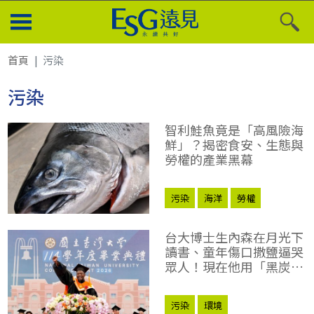
首頁
污染
污染
智利鮭魚竟是「高風險海
鮮」？揭密食安、生態與
勞權的產業黑幕
污染
海洋
勞權
台大博士生內森在月光下
讀書、童年傷口撒鹽逼哭
眾人！現在他用「黑炭」
拯救農地汞汙染
污染
環境