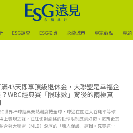
新
ESG調查
ESG投資
永續城市
專家觀點
專題
打滿43天即享頂級退休金，大聯盟是幸福企
業？WBC經典賽「限球數」背後的兩極真
相
BC世界棒球經典賽熱潮席捲全球，球迷在關注大谷翔平等球
場上表現之餘，往往也對嚴格的投球限制感到好奇。這背後其
蘊含著大聯盟（MLB）深厚的「職人保護」邏輯。究竟這個
產值百億的運動殿堂，如何透過制度設計化身「幸福企業」？