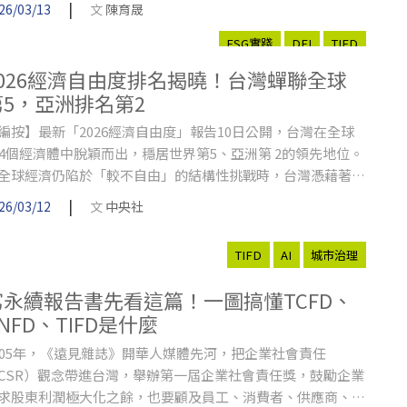
|
26/03/13
文
陳育晟
ESG實踐
DEI
TIFD
2026經濟自由度排名揭曉！台灣蟬聯全球
第5，亞洲排名第2
編按】最新「2026經濟自由度」報告10日公開，台灣在全球
84個經濟體中脫穎而出，穩居世界第5、亞洲第 2的領先地位。
全球經濟仍陷於「較不自由」的結構性挑戰時，台灣憑藉著司
效能與健全財政展現了極強韌性。
|
26/03/12
文
中央社
TIFD
AI
城市治理
寫永續報告書先看這篇！一圖搞懂TCFD、
NFD、TIFD是什麼
005年，《遠見雜誌》開華人媒體先河，把企業社會責任
CSR）觀念帶進台灣，舉辦第一屆企業社會責任獎，鼓勵企業
求股東利潤極大化之餘，也要顧及員工、消費者、供應商、社