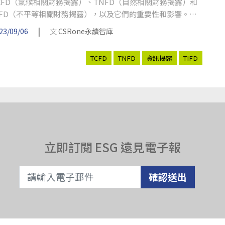
CFD（氣候相關財務揭露）、TNFD（自然相關財務揭露）和
IFD（不平等相關財務揭露），以及它們的重要性和影響。文
也討論了全球政府和企業組織對ESG（環境、社會和治理）風
|
23/09/06
文
CSRone永續智庫
管理和資訊揭露的關注，希望透過這些準則能提高資訊揭露的
明度，以更好地理解財務風險和商業機會。
TCFD
TNFD
資訊揭露
TIFD
立即訂閱 ESG 遠見電子報
確認送出