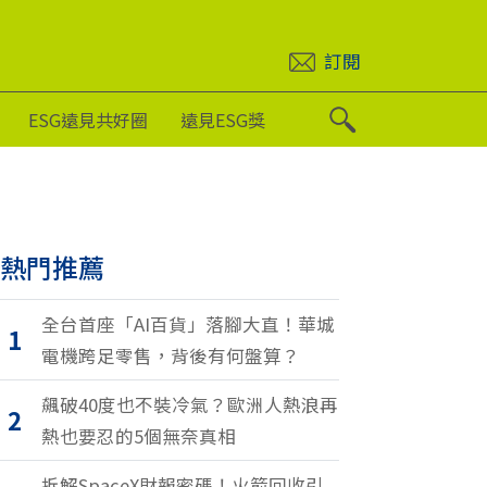
訂閱
ESG遠見共好圈
遠見ESG獎
熱門推薦
全台首座「AI百貨」落腳大直！華城
1
電機跨足零售，背後有何盤算？
飆破40度也不裝冷氣？歐洲人熱浪再
2
熱也要忍的5個無奈真相
拆解SpaceX財報密碼！火箭回收引