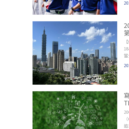
20
【
1
當
法
20
T
2
（
追