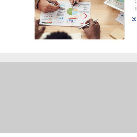
T
T
章
20
險
透