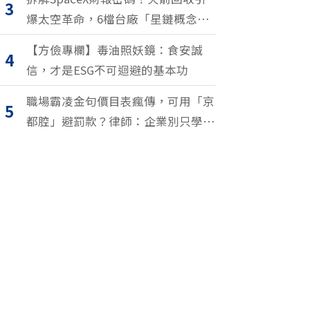
3
爆太空革命，6檔台廠「星鏈概念
股」搶紅利
【方儉專欄】毒油照妖鏡：食安誠
4
信，才是ESG不可迴避的基本功
職場霸凌金句價目表瘋傳，可用「京
5
都腔」避罰款？律師：企業別只學安
全罵人