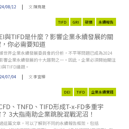
和環境等利害關係人權益。
|
24/08/12
文
陳育晟
TIFD
GRI
碳價
永續報告
DEI與TIFD是什麼？影響企業永續發展的關
鍵，你必需要知道
據世界企業永續發展委員會的分析，不平等問題已成為2024
影響企業永續發展的十大趨勢之一。因此，企業必須開始關注
EI與TIFD議題。
|
24/07/04
文
李宜樺
DEI
TIFD
企業永續實踐
CFD、TNFD、TIFD形成T-x-FD多重宇
宙？ 3大指南助企業跳脫混戰泥沼！
過這篇文章，可以了解到不同的永續報告框架，包括