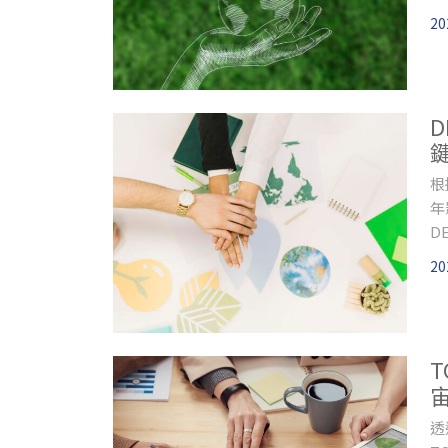
區
20
根
年
D
20
T
透