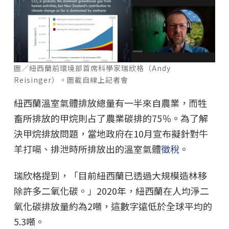
圖／紐西蘭前環境部首席科學家瑞欣格（Andy
Reisinger）。圖截自線上記者會
紐西蘭溫室氣體排放總量有一半來自農業，而牲
畜所排放的甲烷則占了農業碳排的75％。為了解
決甲烷排放問題，當地政府在10月宣布擬針對牛
羊打嗝、排泄時所排放出的溫室氣體
徵稅
。
瑞欣格提到，「目前紐西蘭已透過大規模造林移
除許多二氧化碳。」2020年，紐西蘭在人均淨二
氧化碳排放量約為2噸，這數字遠低於全球平均的
5.3噸。