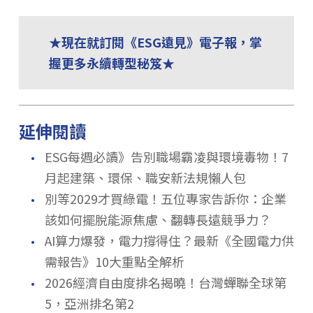
★現在就訂閱《ESG遠見》電子報，掌
握更多永續轉型秘笈★
延伸閱讀
．
ESG每週必讀》告別職場霸凌與環境毒物！7
月起建築、環保、職安新法規懶人包
．
別等2029才買綠電！五位專家告訴你：企業
該如何擺脫能源焦慮、翻轉長遠競爭力？
．
AI算力爆發，電力撐得住？最新《全國電力供
需報告》10大重點全解析
．
2026經濟自由度排名揭曉！台灣蟬聯全球第
5，亞洲排名第2