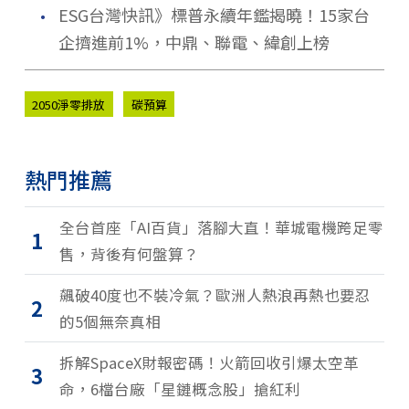
．
ESG台灣快訊》標普永續年鑑揭曉！15家台
企擠進前1%，中鼎、聯電、緯創上榜
2050淨零排放
碳預算
熱門推薦
全台首座「AI百貨」落腳大直！華城電機跨足零
1
售，背後有何盤算？
飆破40度也不裝冷氣？歐洲人熱浪再熱也要忍
2
的5個無奈真相
拆解SpaceX財報密碼！火箭回收引爆太空革
3
命，6檔台廠「星鏈概念股」搶紅利