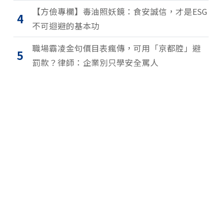
【方儉專欄】毒油照妖鏡：食安誠信，才是ESG
4
不可迴避的基本功
職場霸凌金句價目表瘋傳，可用「京都腔」避
5
罰款？律師：企業別只學安全罵人