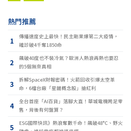
熱門推薦
傳播速度史上最快！民主剛果爆第二大疫情，
1
確診破4千奪1850命
飆破40度也不裝冷氣？歐洲人熱浪再熱也要忍
2
的5個無奈真相
拆解SpaceX財報密碼！火箭回收引爆太空革
3
命，6檔台廠「星鏈概念股」搶紅利
全台首座「AI百貨」落腳大直！華城電機跨足零
4
售，背後有何盤算？
ESG國際快訊》熱浪奪數千命！飆破48°C、野火
5