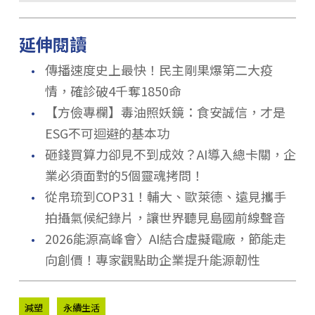
延伸閱讀
．
傳播速度史上最快！民主剛果爆第二大疫
情，確診破4千奪1850命
．
【方儉專欄】毒油照妖鏡：食安誠信，才是
ESG不可迴避的基本功
．
砸錢買算力卻見不到成效？AI導入總卡關，企
業必須面對的5個靈魂拷問！
．
從帛琉到COP31！輔大、歐萊德、遠見攜手
拍攝氣候紀錄片，讓世界聽見島國前線聲音
．
2026能源高峰會〉AI結合虛擬電廠，節能走
向創價！專家觀點助企業提升能源韌性
減塑
永續生活