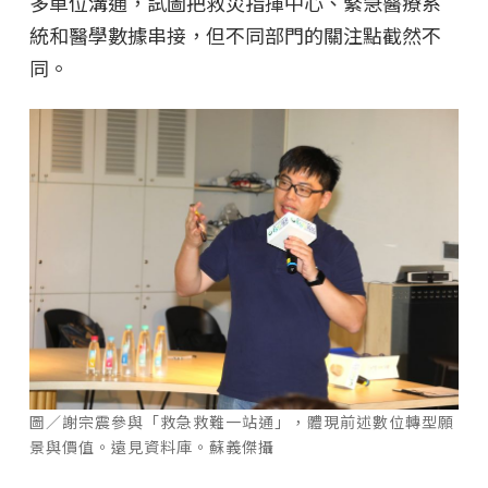
多單位溝通，試圖把救災指揮中心、緊急醫療系
統和醫學數據串接，但不同部門的關注點截然不
同。
圖／謝宗震參與「救急救難一站通」，體現前述數位轉型願
景與價值。遠見資料庫。蘇義傑攝