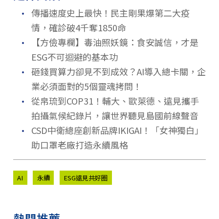
．
傳播速度史上最快！民主剛果爆第二大疫
情，確診破4千奪1850命
．
【方儉專欄】毒油照妖鏡：食安誠信，才是
ESG不可迴避的基本功
．
砸錢買算力卻見不到成效？AI導入總卡關，企
業必須面對的5個靈魂拷問！
．
從帛琉到COP31！輔大、歐萊德、遠見攜手
拍攝氣候紀錄片，讓世界聽見島國前線聲音
．
CSD中衛總座創新品牌IKIGAI！「女神獨白」
助口罩老廠打造永續風格
AI
永續
ESG遠見共好圈
熱門推薦