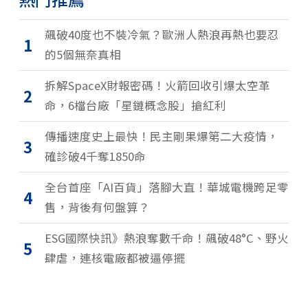
飆破40度也不裝冷氣？歐洲人熱浪再熱也要忍
1
的5個無奈真相
拆解SpaceX財報密碼！火箭回收引爆太空革
2
命，6檔台廠「星鏈概念股」搶紅利
傳播速度史上最快！民主剛果爆第二大疫情，
3
確診破4千奪1850命
全台首座「AI百貨」落腳大直！華城電機跨足零
4
售，背後有何盤算？
ESG國際快訊》熱浪奪數千命！飆破48°C、野火
5
肆虐，連核電廠都被逼停擺