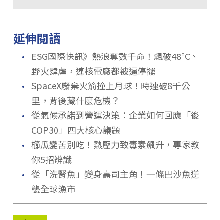
延伸閱讀
．
ESG國際快訊》熱浪奪數千命！飆破48°C、
野火肆虐，連核電廠都被逼停擺
．
SpaceX廢棄火箭撞上月球！時速破8千公
里，背後藏什麼危機？
．
從氣候承諾到營運決策：企業如何回應「後
COP30」四大核心議題
．
櫛瓜變苦別吃！熱壓力致毒素飆升，專家教
你5招辨識
．
從「洗腎魚」變身壽司主角！一條巴沙魚逆
襲全球漁市