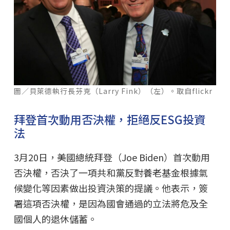
圖／貝萊德執行長芬克（Larry Fink）（左）。取自flickr
拜登首次動用否決權，拒絕反ESG投資
法
3月20日，美國總統拜登（Joe Biden）首次動用
否決權，否決了一項共和黨反對養老基金根據氣
候變化等因素做出投資決策的提議。他表示，簽
署這項否決權，是因為國會通過的立法將危及全
國個人的退休儲蓄。