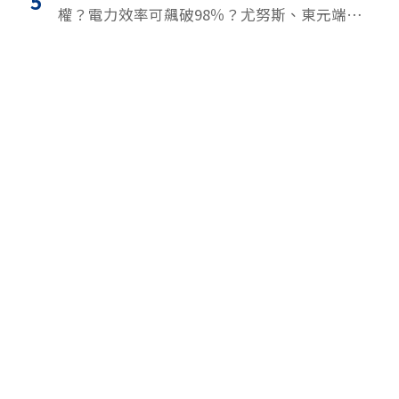
5
權？電力效率可飆破98％？尤努斯、東元端能
源升級解方