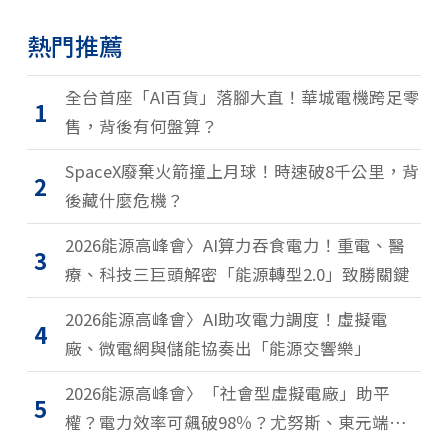
熱門推薦
全台首座「AI百貨」落腳大直！華城電機跨足零
1
售，背後有何盤算？
SpaceX廢棄火箭撞上月球！時速破8千公里，背
2
後藏什麼危機？
2026能源高峰會〉AI算力吞食電力！重電、醫
3
療、科技三巨頭解密「能源轉型2.0」致勝關鍵
2026能源高峰會〉AI助攻電力調度！虛擬電
4
廠、微電網與儲能協奏出「能源交響樂」
2026能源高峰會〉「社會型虛擬電廠」助平
5
權？電力效率可飆破98％？尤努斯、東元端能