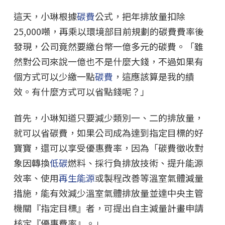
這天，小琳根據
碳費
公式，把年排放量扣除
25,000噸，再乘以環境部目前規劃的碳費費率後
發現，公司竟然要繳台幣一億多元的碳費。「雖
然對公司來說一億也不是什麼大錢，不過如果有
個方式可以少繳一點
碳費
，這應該算是我的績
效。有什麼方式可以省點錢呢？」
首先，小琳知道只要減少類別一、二的排放量，
就可以省碳費，如果公司成為達到指定目標的好
寶寶，還可以享受優惠費率，因為「碳費徵收對
象因轉換
低碳
燃料、採行負排放技術、提升能源
效率、使用
再生能源
或製程改善等溫室氣體減量
措施，能有效減少溫室氣體排放量並達中央主管
機關『指定目標』者，可提出自主減量計畫申請
核定『優惠費率』。」