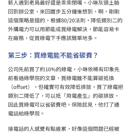
新人遇到老鳥最好還是乖乖閉嘴，小琳灰頭土臉
回到辦公室，來回踱步五分鐘後想到，啊，剛剛
這個策略是錯的，根據80/20法則，降低類別二的
外購電力可以用節能或買綠電解決，節能容易卡
在廠務，從買綠電下手應該簡單地多。
第三步：買綠電能不能省碳費？
公司先前買了約10%的綠電，小琳依稀有印象先
前看過綠學院的文章，買綠電雖不能算碳抵換
（offset），但確實可有效降低排放，買了綠電把
類別二降低了，可以抵「用電產生」的碳排放，
因此買綠電可以省碳費吧。保險起見，他打了通
電話給綠學院。
接電話的人感覺有點疲累，好像這個問題已經被