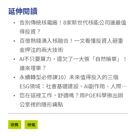
延伸閱讀
．
告別傳統核電廠！8家新世代核能公司誰最值
得投資？
．
百億熱錢湧入核融合！一文看懂投資人砸重
金押注的兩大技術
．
AI不只要算力，還欠了一大張「自然帳單」！
誰來埋單？
．
永續轉型必修課10〉未來值得投入的三個
ESG領域：社會基礎建設、AI副作用、人際疏
．
離感
您在這裡工作，舒適嗎？用POE科學揪出辦
公室裡的隱形痛點
碳費
綠電