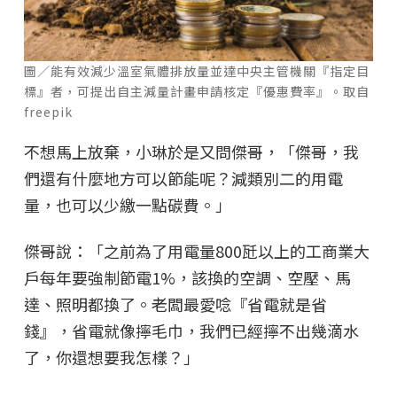
圖／能有效減少溫室氣體排放量並達中央主管機關『指定目
標』者，可提出自主減量計畫申請核定『優惠費率』。取自
freepik
不想馬上放棄，小琳於是又問傑哥，「傑哥，我
們還有什麼地方可以節能呢？減類別二的用電
量，也可以少繳一點碳費。」
傑哥說：「之前為了用電量800瓩以上的工商業大
戶每年要強制節電1%，該換的空調、空壓、馬
達、照明都換了。老闆最愛唸『省電就是省
錢』，省電就像擰毛巾，我們已經擰不出幾滴水
了，你還想要我怎樣？」