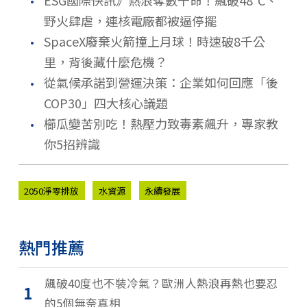
．
ESG國際快訊》熱浪奪數千命！飆破48°C、
野火肆虐，連核電廠都被逼停擺
．
SpaceX廢棄火箭撞上月球！時速破8千公
里，背後藏什麼危機？
．
從氣候承諾到營運決策：企業如何回應「後
COP30」四大核心議題
．
櫛瓜變苦別吃！熱壓力致毒素飆升，專家教
你5招辨識
2050淨零排放
水資源
永續發展
熱門推薦
飆破40度也不裝冷氣？歐洲人熱浪再熱也要忍
1
的5個無奈真相