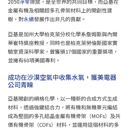
2050
淨零
排放，是全世界的共同目標，而亞基在
金屬有機及相關超多孔骨架材料上的開創性建
樹，對
永續
發展作出非凡的貢獻。
亞基是加州大學柏克萊分校化學系詹姆斯與內爾
蒂崔特獎座教授，同時也是柏克萊勞倫斯國家實
驗室資深科學家，曾獲頒17個國家的重要獎項，
並擁有60項美國專利。
成功在沙漠空氣中收集水氣，獲美電器
公司青睞
亞基開創的網格化學，以一種新的合成方式生成
材料，透過強鍵結合力，將有機和無機單元編結
成為堅固的多孔結晶金屬有機骨架（MOFs）及共
價有機骨架（COFs）材料，並運用這個材料的多