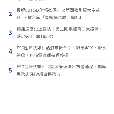
拆解SpaceX財報密碼！火箭回收引爆太空革
2
命，6檔台廠「星鏈概念股」搶紅利
傳播速度史上最快！民主剛果爆第二大疫情，
3
確診破4千奪1850命
ESG國際快訊》熱浪奪數千命！飆破48°C、野火
4
肆虐，連核電廠都被逼停擺
ESG台灣快訊》《能源管理法》初審通過，擴廠
5
用電逾5MW須自備電力