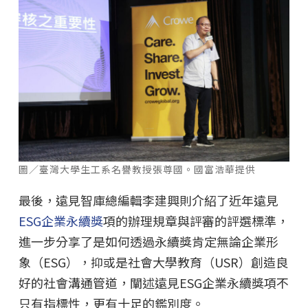
圖／臺灣大學生工系名譽教授張尊國。國富浩華提供
最後，遠見智庫總編輯李建興則介紹了近年遠見
ESG企業永續獎
項的辦理規章與評審的評選標準，
進一步分享了是如何透過永續獎肯定無論企業形
象（ESG），抑或是社會大學教育（USR）創造良
好的社會溝通管道，闡述遠見ESG企業永續獎項不
只有指標性，更有十足的鑑別度。