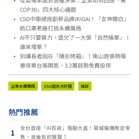
．
COP30」四大核心議題
．
CSD中衛總座創新品牌IKIGAI！「女神獨白」
助口罩老廠打造永續風格
．
AI不只要算力，還欠了一大張「自然帳單」！
誰來埋單？
．
別讓長者困在「隱形烤箱」！南山首張熱傷
害保單台南開跑，3.2萬弱勢免費投保
企業永續實踐
ESG遠見共好圈
減碳
熱門推薦
全台首座「AI百貨」落腳大直！華城電機跨足零
1
售，背後有何盤算？