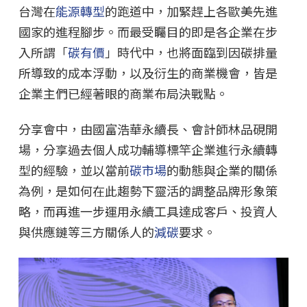
台灣在
能源轉型
的跑道中，加緊趕上各歐美先進
國家的進程腳步。而最受矚目的即是各企業在步
入所謂「
碳有價
」時代中，也將面臨到因碳排量
所導致的成本浮動，以及衍生的商業機會，皆是
企業主們已經著眼的商業布局決戰點。
分享會中，由國富浩華永續長、會計師林品硯開
場，分享過去個人成功輔導標竿企業進行永續轉
型的經驗，並以當前
碳市場
的動態與企業的關係
為例，是如何在此趨勢下靈活的調整品牌形象策
略，而再進一步運用永續工具達成客戶、投資人
與供應鏈等三方關係人的
減碳
要求。