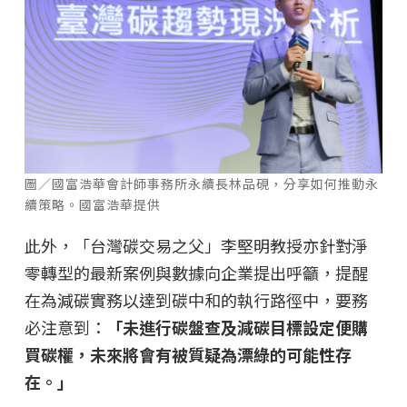
圖／國富浩華會計師事務所永續長林品硯，分享如何推動永
續策略。國富浩華提供
此外，「台灣碳交易之父」李堅明教授亦針對淨
零轉型的最新案例與數據向企業提出呼籲，提醒
在為減碳實務以達到碳中和的執行路徑中，要務
必注意到：
「未進行碳盤查及減碳目標設定便購
買碳權，未來將會有被質疑為漂綠的可能性存
在。」