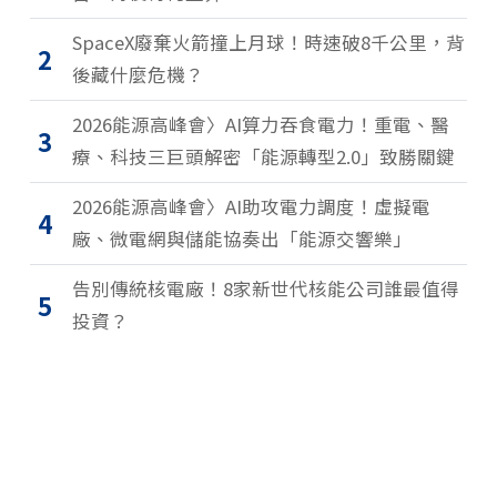
SpaceX廢棄火箭撞上月球！時速破8千公里，背
2
後藏什麼危機？
2026能源高峰會〉AI算力吞食電力！重電、醫
3
療、科技三巨頭解密「能源轉型2.0」致勝關鍵
2026能源高峰會〉AI助攻電力調度！虛擬電
4
廠、微電網與儲能協奏出「能源交響樂」
告別傳統核電廠！8家新世代核能公司誰最值得
5
投資？