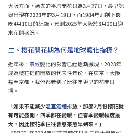
大阪方面，過去的平均開花日為3月27日，最早記
錄出現在2023年的3月19日，而1984年則創下最
晚4月10日的紀錄，預測2025年大阪於3月29日迎
來花開盛況。
二、櫻花開花期為何是地球暖化指標？
近年來，
氣候
變化的影響已經逐漸顯現，2023年
成為櫻花提前開放的代表性年份。在東京，大阪
甚至京都，我們都看到了比往年更早的花開日
期。
「
如果不能減少
溫室氣體
排放，那麼2月份櫻花就
有可能盛開。四季都在變暖，但春季變暖幅度最
大，因此櫻花季往往會愈來愈早到來。
」
《BBC》在2024年採訪當時任日本三重大學氣候