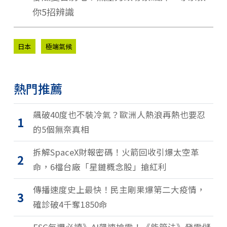
你5招辨識
日本
極端氣候
熱門推薦
飆破40度也不裝冷氣？歐洲人熱浪再熱也要忍
1
的5個無奈真相
拆解SpaceX財報密碼！火箭回收引爆太空革
2
命，6檔台廠「星鏈概念股」搶紅利
傳播速度史上最快！民主剛果爆第二大疫情，
3
確診破4千奪1850命