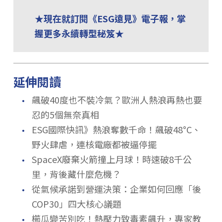
★現在就訂閱《ESG遠見》電子報，掌
握更多永續轉型秘笈★
延伸閱讀
．
飆破40度也不裝冷氣？歐洲人熱浪再熱也要
忍的5個無奈真相
．
ESG國際快訊》熱浪奪數千命！飆破48°C、
野火肆虐，連核電廠都被逼停擺
．
SpaceX廢棄火箭撞上月球！時速破8千公
里，背後藏什麼危機？
．
從氣候承諾到營運決策：企業如何回應「後
COP30」四大核心議題
．
櫛瓜變苦別吃！熱壓力致毒素飆升，專家教