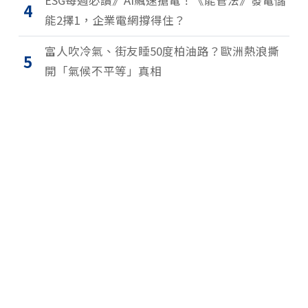
ESG每週必讀》AI飆速搶電！《能管法》發電儲
4
能2擇1，企業電網撐得住？
富人吹冷氣、街友睡50度柏油路？歐洲熱浪撕
5
開「氣候不平等」真相