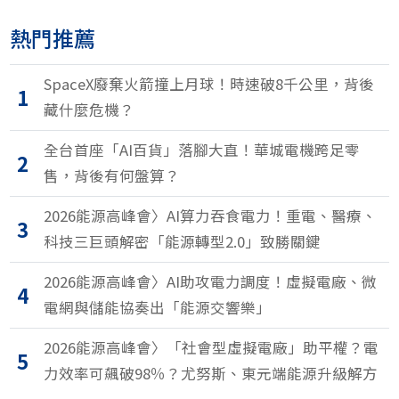
熱門推薦
SpaceX廢棄火箭撞上月球！時速破8千公里，背後
1
藏什麼危機？
全台首座「AI百貨」落腳大直！華城電機跨足零
2
售，背後有何盤算？
2026能源高峰會〉AI算力吞食電力！重電、醫療、
3
科技三巨頭解密「能源轉型2.0」致勝關鍵
2026能源高峰會〉AI助攻電力調度！虛擬電廠、微
4
電網與儲能協奏出「能源交響樂」
2026能源高峰會〉「社會型虛擬電廠」助平權？電
5
力效率可飆破98％？尤努斯、東元端能源升級解方