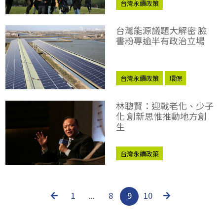
台灣永續政策
台灣能源議題大解密 臉
書粉專逾半有政治立場
台灣永續政策
環保
林聰賢：迎戰老化、少子
化 創新思惟推動地方創
生
台灣永續政策
1
...
8
9
10