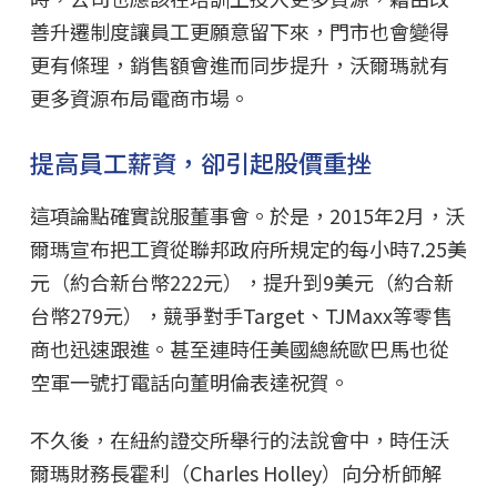
善升遷制度讓員工更願意留下來，門市也會變得
更有條理，銷售額會進而同步提升，沃爾瑪就有
更多資源布局電商市場。
提高員工薪資，卻引起股價重挫
這項論點確實說服董事會。於是，2015年2月，沃
爾瑪宣布把工資從聯邦政府所規定的每小時7.25美
元（約合新台幣222元），提升到9美元（約合新
台幣279元），競爭對手Target、TJMaxx等零售
商也迅速跟進。甚至連時任美國總統歐巴馬也從
空軍一號打電話向董明倫表達祝賀。
不久後，在紐約證交所舉行的法說會中，時任沃
爾瑪財務長霍利（Charles Holley）向分析師解