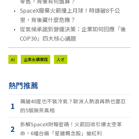
零售，背後有何盤算？
．
SpaceX廢棄火箭撞上月球！時速破8千公
里，背後藏什麼危機？
．
從氣候承諾到營運決策：企業如何回應「後
COP30」四大核心議題
AI
企業永續實踐
人才
熱門推薦
飆破40度也不裝冷氣？歐洲人熱浪再熱也要忍
1
的5個無奈真相
拆解SpaceX財報密碼！火箭回收引爆太空革
2
命，6檔台廠「星鏈概念股」搶紅利