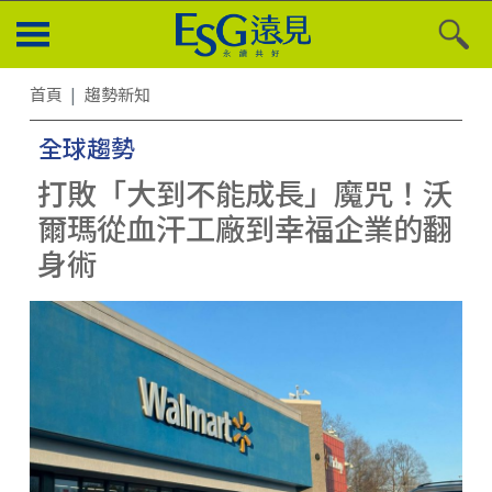
首頁
趨勢新知
全球趨勢
打敗「大到不能成長」魔咒！沃
爾瑪從血汗工廠到幸福企業的翻
身術