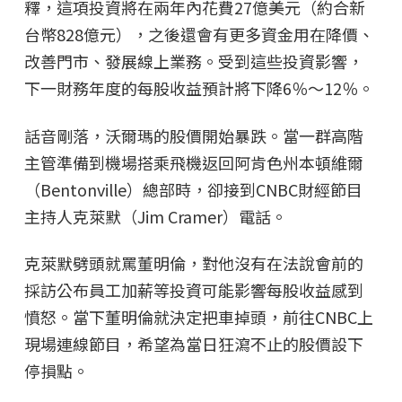
釋，這項投資將在兩年內花費27億美元（約合新
台幣828億元），之後還會有更多資金用在降價、
改善門市、發展線上業務。受到這些投資影響，
下一財務年度的每股收益預計將下降6％～12％。
話音剛落，沃爾瑪的股價開始暴跌。當一群高階
主管準備到機場搭乘飛機返回阿肯色州本頓維爾
（Bentonville）總部時，卻接到CNBC財經節目
主持人克萊默（Jim Cramer）電話。
克萊默劈頭就罵董明倫，對他沒有在法說會前的
採訪公布員工加薪等投資可能影響每股收益感到
憤怒。當下董明倫就決定把車掉頭，前往CNBC上
現場連線節目，希望為當日狂瀉不止的股價設下
停損點。