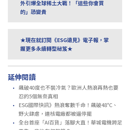
外引爆全球稀土大戰！「這些你會買
的」恐變貴
★現在就訂閱《ESG遠見》電子報，掌
握更多永續轉型秘笈★
延伸閱讀
．
飆破40度也不裝冷氣？歐洲人熱浪再熱也要
忍的5個無奈真相
．
ESG國際快訊》熱浪奪數千命！飆破48°C、
野火肆虐，連核電廠都被逼停擺
．
全台首座「AI百貨」落腳大直！華城電機跨足