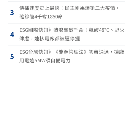
傳播速度史上最快！民主剛果爆第二大疫情，
3
確診破4千奪1850命
ESG國際快訊》熱浪奪數千命！飆破48°C、野火
4
肆虐，連核電廠都被逼停擺
ESG台灣快訊》《能源管理法》初審通過，擴廠
5
用電逾5MW須自備電力