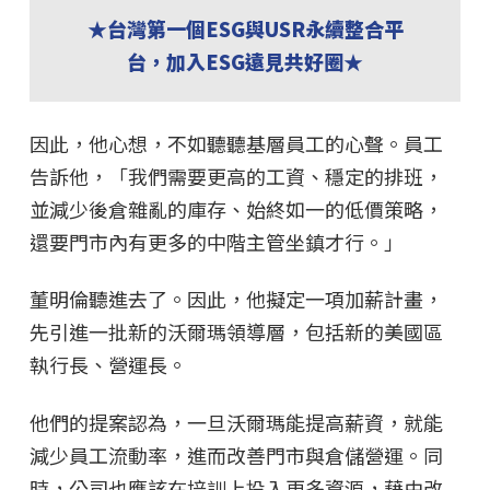
★台灣第一個ESG與USR永續整合平
台，加入ESG遠見共好圈★
因此，他心想，不如聽聽基層員工的心聲。員工
告訴他，「我們需要更高的工資、穩定的排班，
並減少後倉雜亂的庫存、始終如一的低價策略，
還要門市內有更多的中階主管坐鎮才行。」
董明倫聽進去了。因此，他擬定一項加薪計畫，
先引進一批新的沃爾瑪領導層，包括新的美國區
執行長、營運長。
他們的提案認為，一旦沃爾瑪能提高薪資，就能
減少員工流動率，進而改善門市與倉儲營運。同
時，公司也應該在培訓上投入更多資源，藉由改