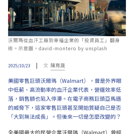
沃爾瑪從血汗工廠到幸福企業的「投資員工」翻身
術。示意圖。david-montero by unsplash
|
文
陳育晟
2025/10/23
美國零售巨頭沃爾瑪（Walmart），曾是外界眼
中低薪、高流動率的血汗企業代表，營運效率低
落，銷售額也陷入停滯。在電子商務巨頭亞馬遜
的威脅下，這家零售巨頭甚至開始質疑自己是否
「大到無法成長」。但後來一切是怎麼改變的？
全美國最大的民營企業沃爾瑪（Walmart）曾經