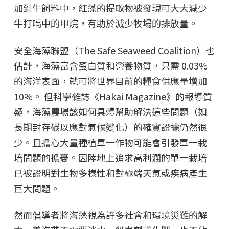
加到牛飼料中，紅藻的提取物被發現可大大減少
牛打嗝中的甲烷，有助於減少牧場的排放量。
安全海藻聯盟（The Safe Seaweed Coalition）也
估計，海藻富含蛋白質和營養物質，只需 0.03%
的海洋表面，就可將世界目前的糧食供應量增加
10%。 但科學雜誌《Hakai Magazine》的報導質
疑，海藻農場該如何具體幫助解決這些問題（如
長期封存碳以應對氣候變化）的確實證據仍然很
少。且擔心大量種植單一作物可能會引發單一栽
培問題的擔憂。因陸地上追求高利潤的單一栽培
已被證明對生物多樣性和對極端天氣或疾病產生
巨大問題。
然而倡導者將海藻視為許多社會和環境災難的解