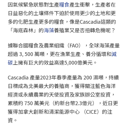
因氣候緊急狀態對生產
糧食
產生衝擊，生產者在
日益惡化的土壤條件下迫於使用更少的土地和更
多的化肥生產更多的糧食，像是Cascadia這類的
「海底森林」的
海藻
養殖業又是否扭轉危機呢？
據聯合國糧食及農業組織（FAO），全球海藻產量
超過 3, 500 萬噸，更在漁業生產、養分循環和
減
碳
上擁有巨大的效益高達5,000億美元。
Cascadia 產量2023年春季產量為 200 濕噸，持續
日標成為北美最大的養殖商，獲得關注藍色海洋
經濟或永續農業的天使投資及家族辦公室投資，
累積約 750 萬美元（約新台幣2.3億元），近日更
獲得加拿大創新和清潔能源中心 （CICE）的注
資。