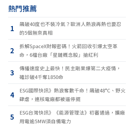
熱門推薦
飆破40度也不裝冷氣？歐洲人熱浪再熱也要忍
1
的5個無奈真相
拆解SpaceX財報密碼！火箭回收引爆太空革
2
命，6檔台廠「星鏈概念股」搶紅利
傳播速度史上最快！民主剛果爆第二大疫情，
3
確診破4千奪1850命
ESG國際快訊》熱浪奪數千命！飆破48°C、野火
4
肆虐，連核電廠都被逼停擺
ESG台灣快訊》《能源管理法》初審通過，擴廠
5
用電逾5MW須自備電力