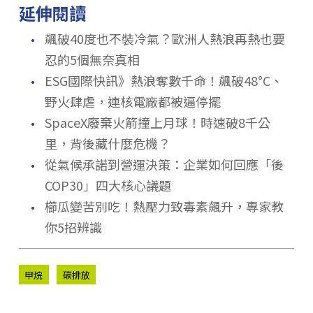
延伸閱讀
．
飆破40度也不裝冷氣？歐洲人熱浪再熱也要
忍的5個無奈真相
．
ESG國際快訊》熱浪奪數千命！飆破48°C、
野火肆虐，連核電廠都被逼停擺
．
SpaceX廢棄火箭撞上月球！時速破8千公
里，背後藏什麼危機？
．
從氣候承諾到營運決策：企業如何回應「後
COP30」四大核心議題
．
櫛瓜變苦別吃！熱壓力致毒素飆升，專家教
你5招辨識
甲烷
碳排放