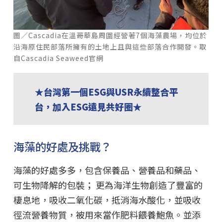
圖／Cascadia在溫哥華島周圍經營著7個海藻農場，均位於
沿海原住民部落所擁有的土地上且與這些部落合作開發。取
自Cascadia Seaweed官網
★台灣第一個ESG與USR永續整合平
台，加入ESG遠見共好圈★
海藻的好處及挑戰？
海藻的好處多多，包含保養品、營養品和藥品、
可生物降解的包裝； 更為海洋生物創造了豐富的
棲息地，吸收二氧化碳，抵消海水酸化，並吸收
徑流營養物質，被用來當作肥料餵養鮑魚。並添