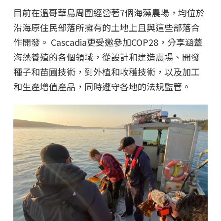
目前在溫哥華島周圍經營著7個海藻農場，均位於
沿海原住民部落所擁有的土地上且與這些部落合
作開發。 Cascadia更受邀參加COP28，分享涵蓋
海藻養殖的各個領域，從設計和建造農場、開發
種子和苗圃技術，到外植和收穫技術，以及加工
和生產增值產品，同時遵守各地的法規監管。