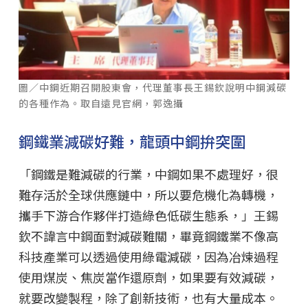
圖／中鋼近期召開股東會，代理董事長王錫欽說明中鋼減碳
的各種作為。取自遠見官網，郭逸攝
鋼鐵業減碳好難，龍頭中鋼拚突圍
「鋼鐵是難減碳的行業，中鋼如果不處理好，很
難存活於全球供應鏈中，所以要危機化為轉機，
攜手下游合作夥伴打造綠色低碳生態系，」王錫
欽不諱言中鋼面對減碳難關，畢竟鋼鐵業不像高
科技產業可以透過使用綠電減碳，因為冶煉過程
使用煤炭、焦炭當作還原劑，如果要有效減碳，
就要改變製程，除了創新技術，也有大量成本。