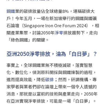
鋼鐵
業的碳排放量佔全球總量8%，堪稱碳排大
戶！今年五月，一場在新加坡舉行的鋼鐵與鐵礦
石論壇（Singapore Iron Ore Forum 2024），相
關產業集聚，討論2050年
淨零
排放趨勢下，走向
「綠色鋼鐵」的關鍵。
亞洲2050淨零排放，淪為「白日夢」？
事實上，全球鋼鐵業無不積極減碳，落實智慧
化、數位化，偵測原料開採與鋼鐵煉製的過程，
進而提高效能，降低
碳排
；然而，研調機構、專
家學者與業者們卻在論壇上帶來一個令人遺憾的
消息，那就是以當前的技術與產業走向，2050年
在亞洲實現淨零排放，可能是一場「白日夢」。