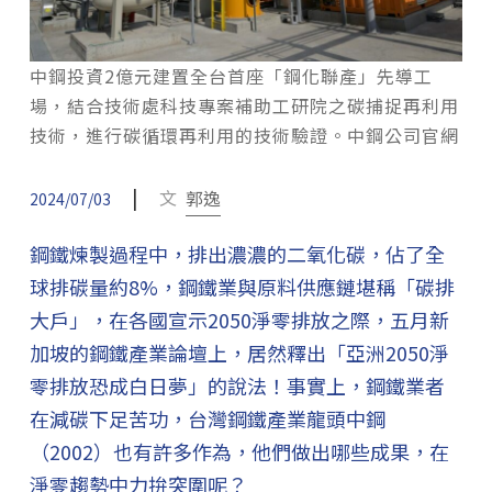
中鋼投資2億元建置全台首座「鋼化聯產」先導工
場，結合技術處科技專案補助工研院之碳捕捉再利用
技術，進行碳循環再利用的技術驗證。中鋼公司官網
|
文
郭逸
2024/07/03
鋼鐵煉製過程中，排出濃濃的二氧化碳，佔了全
球排碳量約8%，鋼鐵業與原料供應鏈堪稱「碳排
大戶」，在各國宣示2050淨零排放之際，五月新
加坡的鋼鐵產業論壇上，居然釋出「亞洲2050淨
零排放恐成白日夢」的說法！事實上，鋼鐵業者
在減碳下足苦功，台灣鋼鐵產業龍頭中鋼
（2002）也有許多作為，他們做出哪些成果，在
淨零趨勢中力拚突圍呢？