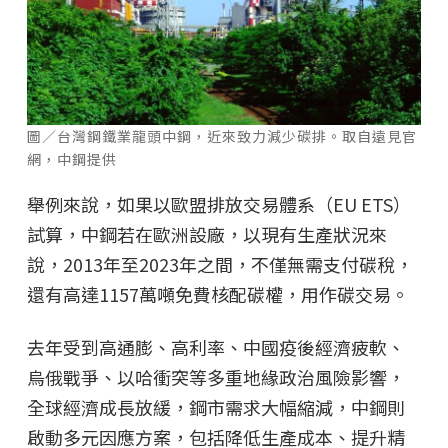
圖／台灣鋼鐵業龍頭中鋼，近來致力減少碳排。取自遠見官
網，中鋼提供
舉例來說，如果以歐盟排放交易體系（EU ETS）
試算，中鋼若在歐洲設廠，以現有生產狀況來
說，2013年至2023年之間，不僅無需支付碳稅，
還有高達1157萬噸免費核配碳權，用作碳交易。
去年受到高通膨、高利率、中國疫後經濟疲軟、
烏俄戰爭、以哈衝突等多重地緣政治風險影響，
全球經濟成長放緩，鋼市需求大幅縮減，中鋼則
啟動多元因應方案，包括降低生產成本、提升精