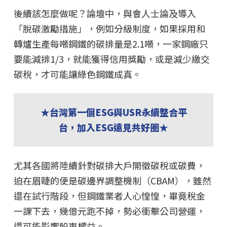
後續該怎麼做呢？論壇中，與會人士論及導入
「脫碳激勵措施」，例如分級制度，如果採用和
轉爐生產每噸鋼鐵的碳排量是2.1噸，一家鋼廠只
要能減排1/3，就能獲得信用獎勵，或是減少繳交
碳稅，才可能讓綠色鋼鐵成真。
★台灣第一個ESG與USR永續整合平
台，加入ESG遠見共好圈★
尤其各國將陸續針對碳排大戶開徵碳稅或碳費，
迫在眉睫的便是碳邊界調整機制（CBAM），雖然
還在試行階段，但鋼鐵業者人心惶惶，畢竟稅金
一課下去，幾億元跑不掉，勢必衝擊公司營運，
還可能影響股東權益。