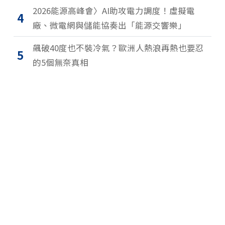
2026能源高峰會〉AI助攻電力調度！虛擬電
4
廠、微電網與儲能協奏出「能源交響樂」
飆破40度也不裝冷氣？歐洲人熱浪再熱也要忍
5
的5個無奈真相