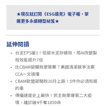
★現在就訂閱《ESG遠見》電子報，掌
握更多永續轉型秘笈★
延伸閱讀
．
台泥EPS破1！低碳水泥拚績效，用AI改變製
程效能提升7倍
．
比CBAM碳關稅更衝擊？美國清潔競爭法案
CCA一文搞懂
．
CBAM歐盟碳關稅10月上路！5件你必須知道
的事
．
傳播速度史上最快！民主剛果爆第二大疫
情，確診破4千奪1850命