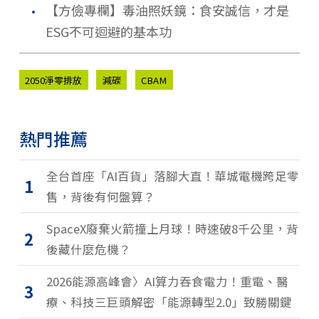
．
【方儉專欄】毒油照妖鏡：食安誠信，才是
ESG不可迴避的基本功
2050淨零排放
減碳
CBAM
熱門推薦
全台首座「AI百貨」落腳大直！華城電機跨足零
1
售，背後有何盤算？
SpaceX廢棄火箭撞上月球！時速破8千公里，背
2
後藏什麼危機？
2026能源高峰會〉AI算力吞食電力！重電、醫
3
療、科技三巨頭解密「能源轉型2.0」致勝關鍵