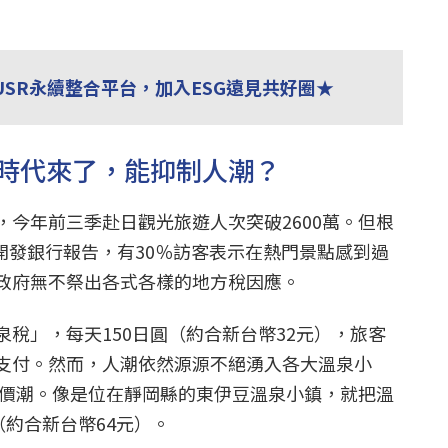
USR永續整合平台，加入ESG遠見共好圈★
時代來了，能抑制人潮？
，今年前三季赴日觀光旅遊人次突破2600萬。但根
開發銀行報告，有30％訪客表示在熱門景點感到過
政府無不祭出各式各樣的地方稅因應。
稅」，每天150日圓（約合新台幣32元），旅客
支付。然而，人潮依然源源不絕湧入各大溫泉小
波漲價潮。像是位在靜岡縣的東伊豆溫泉小鎮，就把溫
（約合新台幣64元）。