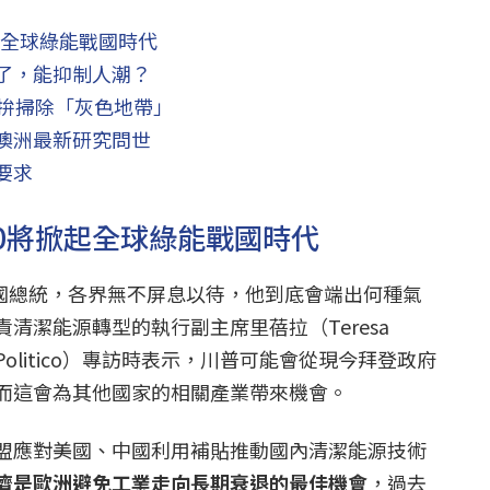
起全球綠能戰國時代
了，能抑制人潮？
力拚掃除「灰色地帶」
澳洲最新研究問世
要求
.0將掀起全球綠能戰國時代
美國總統，各界無不屏息以待，他到底會端出何種氣
清潔能源轉型的執行副主席里蓓拉（Teresa
Politico）專訪時表示，川普可能會從現今拜登政府
而這會為其他國家的相關產業帶來機會。
盟應對美國、中國利用補貼推動國內清潔能源技術
濟是歐洲避免工業走向長期衰退的最佳機會
，過去