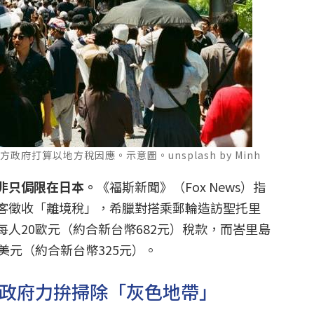
府打算以地方稅因應。示意圖。unsplash by Minh
非只侷限在日本。
《福斯新聞》（Fox News）指
客徵收「離境稅」，希臘對搭乘郵輪造訪聖托里
人20歐元（約合新台幣682元）稅款，而峇里島
美元（約合新台幣325元）。
南政府力拚掃除「灰色地帶」