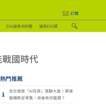
訂閱
ESG遠見共好圈
遠見ESG獎
能戰國時代
熱門推薦
全台首座「AI百貨」落腳大直！華城
1
電機跨足零售，背後有何盤算？