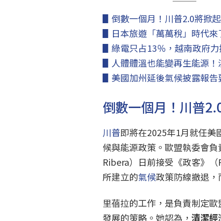
▋倒數一個月！川普2.0將掀
▋日本旅遊「萬萬稅」時代來
▋綠電只占13％，越南政府
▋人體體溫也能變再生能源！
▋美國加州延後氣候披露報告
倒數一個月！川普2
川普
即將在2025年1月就任
候與能源政策。歐盟執委會負責
Ribera）日前接受《政客》（
所建立的
氣候
政策防線撤退，
里蓓拉的工作，是負責制定歐
發展的策略。她認為，
清潔經