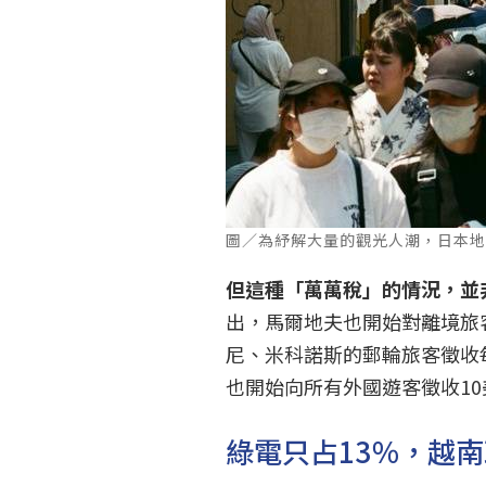
圖／為紓解大量的觀光人潮，日本地方政
但這種「萬萬稅」的情況，並
出，馬爾地夫也開始對離境旅
尼、米科諾斯的郵輪旅客徵收每
也開始向所有外國遊客徵收10
綠電只占13％，越