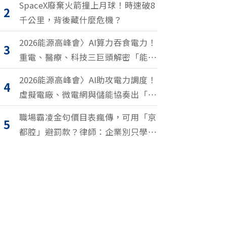
SpaceX廢棄火箭撞上月球！時速破8
2
千公里，背後藏什麼危機？
2026能源高峰會〉AI算力吞食電力！
3
重電、醫療、科技三巨頭解密「能源
轉型2.0」致勝關鍵
2026能源高峰會〉AI助攻電力調度！
4
虛擬電廠、微電網與儲能協奏出「能
源交響樂」
職場霸凌金句價目表瘋傳，可用「京
5
都腔」避罰款？律師：企業別只學安
全罵人