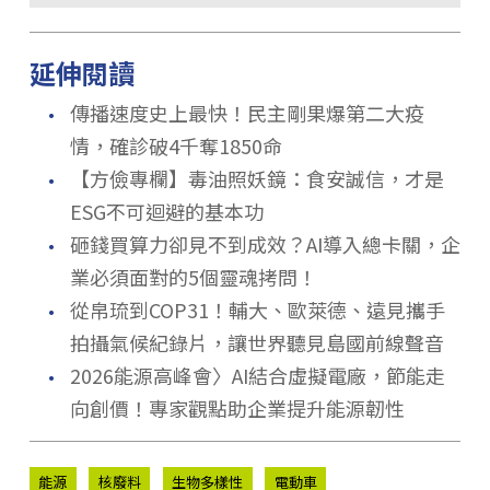
延伸閱讀
．
傳播速度史上最快！民主剛果爆第二大疫
情，確診破4千奪1850命
．
【方儉專欄】毒油照妖鏡：食安誠信，才是
ESG不可迴避的基本功
．
砸錢買算力卻見不到成效？AI導入總卡關，企
業必須面對的5個靈魂拷問！
．
從帛琉到COP31！輔大、歐萊德、遠見攜手
拍攝氣候紀錄片，讓世界聽見島國前線聲音
．
2026能源高峰會〉AI結合虛擬電廠，節能走
向創價！專家觀點助企業提升能源韌性
能源
核廢料
生物多樣性
電動車