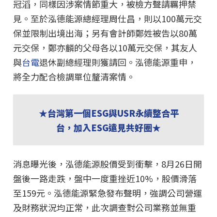
冠滔，同樣因涉案情節重大，被檢方聲請羈押禁
見。至於泓德能源總經理周仕昌，則以100萬元交
保並限制出境出海；另有會計師鄭姓被告以80萬
元交保，鄭亦麟的父母各以10萬元交保，其友人
與
台電
退休副總經理則獲請回。泓德能源重申，
將全力配合檢調單位釐清案情。
★台灣第一個ESG與USR永續整合平
台，加入ESG遠見共好圈★
消息曝光後，泓德能源股價受到衝擊，8月26日開
盤後一路走跌，盤中一度重挫近10%，股價滑落
至159元。泓德能源緊急發布聲明，強調公司營運
及財務狀況均正常，此次調查對公司業務並無重