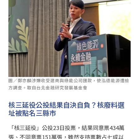
圖／鄭亦麟涉嫌收受建商與綠能公司匯款，使泓德能源遭檢
方調查。取自台北金融研究發展基金會
核三延役公投結果自決自負？核廢料選
址被點名三縣市
「核三延役」公投23日投票，結果同意票434萬
張、不同意票151萬張，雖然支持票數占七成以