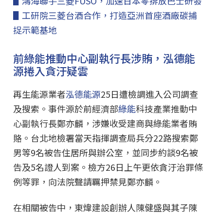
▋鴻海聯手三菱FUSO，加速日本零排放巴士研發
▋工研院三菱台酒合作，打造亞洲首座酒廠碳捕
捉示範基地
前綠能推動中心副執行長涉賄，泓德能
源捲入貪汙疑雲
再生能源業者
泓德能源
25日遭檢調進入公司調查
及搜索。事件源於前經濟部
綠能
科技產業推動中
心副執行長鄭亦麟，涉嫌收受建商與綠能業者賄
賂。台北地檢署當天指揮調查局兵分22路搜索鄭
男等9名被告住居所與辦公室，並同步約談9名被
告及5名證人到案。檢方26日上午更依貪汙治罪條
例等罪，向法院聲請羈押禁見鄭亦麟。
在相關被告中，東煒建設創辦人陳健盛與其子陳