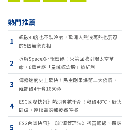
熱門推薦
飆破40度也不裝冷氣？歐洲人熱浪再熱也要忍
1
的5個無奈真相
拆解SpaceX財報密碼！火箭回收引爆太空革
2
命，6檔台廠「星鏈概念股」搶紅利
傳播速度史上最快！民主剛果爆第二大疫情，
3
確診破4千奪1850命
ESG國際快訊》熱浪奪數千命！飆破48°C、野火
4
肆虐，連核電廠都被逼停擺
ESG台灣快訊》《能源管理法》初審通過，擴廠
5