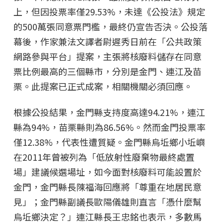
上，但因投票率僅29.53%，未達《公投法》規定
的500萬張同意票門檻，最終仍宣告否決。公投落
幕後，作家兼法文譯者尉遲秀日前在「公共政策
網路參與平台」提案，主張將核廢料儲存在同意
票比例最高的三個縣市，分別是金門、連江及苗
栗。此提案已正式成案，相關機關必須回應。
根據公投結果，金門縣支持度高達94.21%，連江
縣為94%，苗栗縣則為86.56%。然而金門投票率
僅12.38%，代表性遭質疑。金門縣烏坵鄉小坵嶼
在2011年曾被列為「低放射性廢棄物最終處置
場」建議候選場址，如今面對核廢料可能設置於
金門，金門縣長陳福海回應將「尊重在地居民意
見」；金門縣副議長歐陽儀雄則直言「憑什麼幫
烏坵鄉決定？」連江縣長王忠銘也表示，多數馬