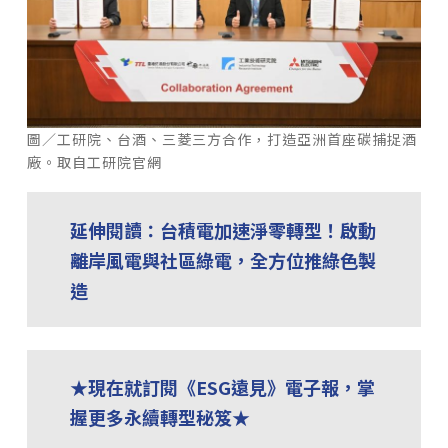
圖／工研院、台酒、三菱三方合作，打造亞洲首座碳捕捉酒
廠。取自工研院官網
延伸閱讀：台積電加速淨零轉型！啟動
離岸風電與社區綠電，全方位推綠色製
造
★現在就訂閱《ESG遠見》電子報，掌
握更多永續轉型秘笈★