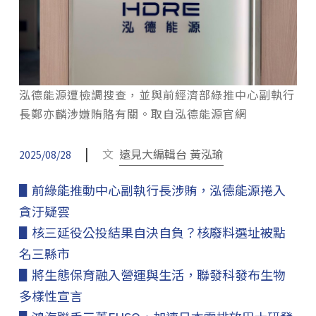
泓德能源遭檢調搜查，並與前經濟部綠推中心副執行
長鄭亦麟涉嫌賄賂有關。取自泓德能源官網
|
文
遠見大編輯台 黃泓瑜
2025/08/28
▋前綠能推動中心副執行長涉賄，泓德能源捲入
貪汙疑雲
▋核三延役公投結果自決自負？核廢料選址被點
名三縣市
▋將生態保育融入營運與生活，聯發科發布生物
多樣性宣言