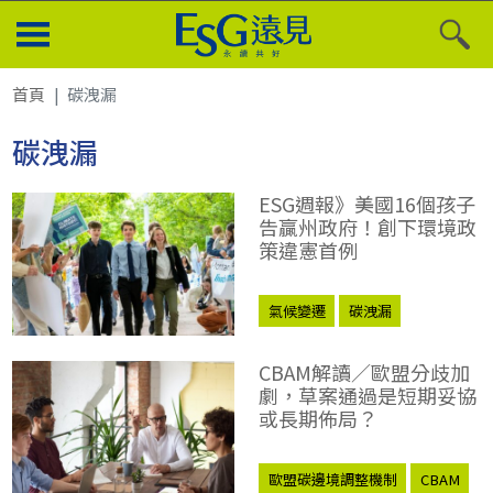
首頁
碳洩漏
碳洩漏
ESG週報》美國16個孩子
告贏州政府！創下環境政
策違憲首例
氣候變遷
碳洩漏
溫室氣體
CBAM解讀／歐盟分歧加
劇，草案通過是短期妥協
或長期佈局？
歐盟碳邊境調整機制
CBAM