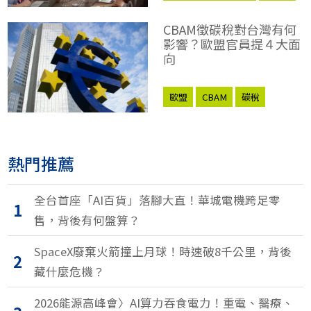
碳洩漏
碳交易
CBAM徵碳稅對台灣有何
影響？歐盟官員提４大面
向
歐盟
CBAM
碳稅
碳關稅
碳洩漏
熱門推薦
全台首座「AI百貨」落腳大直！華城電機跨足零
1
售，背後有何盤算？
SpaceX廢棄火箭撞上月球！時速破8千公里，背後
2
藏什麼危機？
2026能源高峰會〉AI算力吞食電力！重電、醫療、