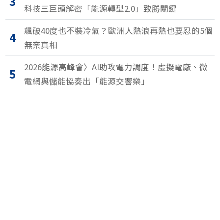
3
科技三巨頭解密「能源轉型2.0」致勝關鍵
飆破40度也不裝冷氣？歐洲人熱浪再熱也要忍的5個
4
無奈真相
2026能源高峰會〉AI助攻電力調度！虛擬電廠、微
5
電網與儲能協奏出「能源交響樂」