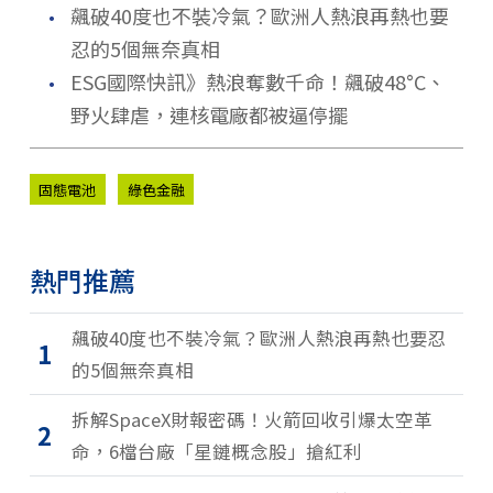
．
飆破40度也不裝冷氣？歐洲人熱浪再熱也要
忍的5個無奈真相
．
ESG國際快訊》熱浪奪數千命！飆破48°C、
野火肆虐，連核電廠都被逼停擺
固態電池
綠色金融
熱門推薦
飆破40度也不裝冷氣？歐洲人熱浪再熱也要忍
1
的5個無奈真相
拆解SpaceX財報密碼！火箭回收引爆太空革
2
命，6檔台廠「星鏈概念股」搶紅利