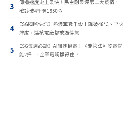
傳播速度史上最快！民主剛果爆第二大疫情，
3
確診破4千奪1850命
ESG國際快訊》熱浪奪數千命！飆破48°C、野火
4
肆虐，連核電廠都被逼停擺
ESG每週必讀》AI飆速搶電！《能管法》發電儲
5
能2擇1，企業電網撐得住？