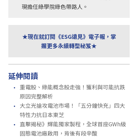
現擔任綠學院綠色帶路人。
★現在就訂閱《ESG遠見》電子報，掌
握更多永續轉型秘笈★
延伸閱讀
．
重電股、綠能概念股走強！獲利與可能抗跌
原因完整解析
．
大立光搶攻電池市場！「五分鐘快充」四大
特性力抗日本東芝
．
直擊揭秘》輝能獨家製程，全球首座GWh級
固態電池廠啟用，背後有段辛酸