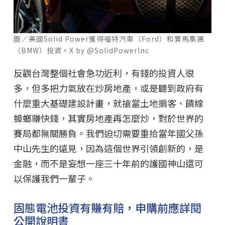
圖／美國Solid Power獲得福特汽車（Ford）和寶馬集團
（BMW）投資。X by @SolidPowerInc
反觀台灣整個社會急功近利，有錢的投資人很
多，但多把力氣放在炒房地產，或是聽到政府有
什麼重大基礎建設計畫，就搶當土地掮客、饋線
蟑螂賺快錢，其實房地產再怎麼炒，對於世界的
賽局都無關勝負。我們迫切需要重拾當年國父孫
中山先生的遠見，因為這個世界引領創新的，是
金融，而不是妄想一座三十年前的護國神山還可
以保護我們一輩子。
固態電池投資有賺有賠，申購前應詳閱
公開說明書