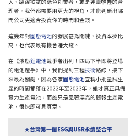
人、躍躍欲試的綠色創業者，或是運籌帷幄的管
理者，我們都需要用更大的視角，才能判斷出哪
間公司更適合投資你的時間和金錢。
這幾年對
固態電池
的發展甚為關鍵，投資本夢比
高，也代表最有機會賺大錢。
在《液態
鋰電池
競爭者出列！四局下半即將登場
的電池選手》中，我們提到三種
技術
路線，接下
來最為關鍵，因為各家
固態電池
宣稱小批量試生
產的時間都落在2022年至2023年，誰才真正具備
實力生產電池，而誰只是靠著漂亮的簡報生產電
池，很快即可見真章。
★台灣第一個ESG與USR永續整合平