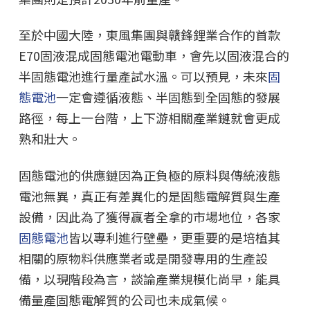
至於中國大陸，東風集團與贛鋒鋰業合作的首款
E70固液混成固態電池電動車，會先以固液混合的
半固態電池進行量產試水溫。可以預見，未來
固
態電池
一定會遵循液態、半固態到全固態的發展
路徑，每上一台階，上下游相關產業鏈就會更成
熟和壯大。
固態電池的供應鏈因為正負極的原料與傳統液態
電池無異，真正有差異化的是固態電解質與生產
設備，因此為了獲得贏者全拿的市場地位，各家
固態電池
皆以專利進行壁壘，更重要的是培植其
相關的原物料供應業者或是開發專用的生產設
備，以現階段為言，談論產業規模化尚早，能具
備量產固態電解質的公司也未成氣候。