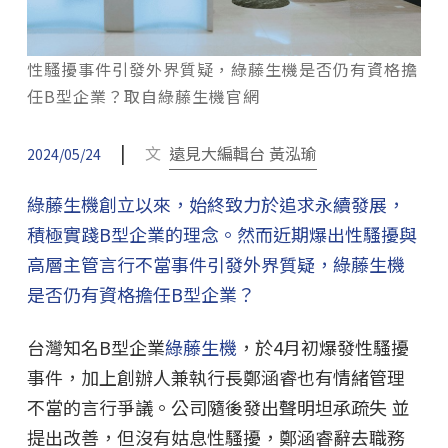
性騷擾事件引發外界質疑，綠藤生機是否仍有資格擔
任B型企業？取自綠藤生機官網
|
文
遠見大編輯台 黃泓瑜
2024/05/24
綠藤生機創立以來，始終致力於追求永續發展，
積極實踐B型企業的理念。然而近期爆出性騷擾與
高層主管言行不當事件引發外界質疑，綠藤生機
是否仍有資格擔任B型企業？
台灣知名B型企業
綠藤生機
，於4月初爆發性騷擾
事件，加上創辦人兼執行長鄭涵睿也有情緒管理
不當的言行爭議。公司隨後發出聲明坦承疏失 並
提出改善，但沒有姑息性騷擾，鄭涵睿辭去職務