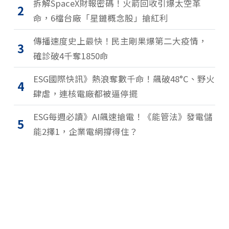
拆解SpaceX財報密碼！火箭回收引爆太空革
2
命，6檔台廠「星鏈概念股」搶紅利
傳播速度史上最快！民主剛果爆第二大疫情，
3
確診破4千奪1850命
ESG國際快訊》熱浪奪數千命！飆破48°C、野火
4
肆虐，連核電廠都被逼停擺
ESG每週必讀》AI飆速搶電！《能管法》發電儲
5
能2擇1，企業電網撐得住？