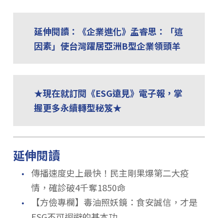
延伸閱讀：《企業進化》孟睿思：「這
因素」使台灣躍居亞洲B型企業領頭羊
★現在就訂閱《ESG遠見》電子報，掌
握更多永續轉型秘笈★
延伸閱讀
．
傳播速度史上最快！民主剛果爆第二大疫
情，確診破4千奪1850命
．
【方儉專欄】毒油照妖鏡：食安誠信，才是
ESG不可迴避的基本功