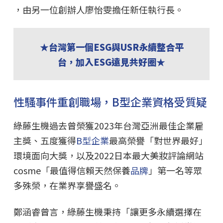
，由另一位創辦人廖怡雯擔任新任執行長。
★台灣第一個ESG與USR永續整合平
台，加入ESG遠見共好圈★
性騷事件重創職場，B型企業資格受質疑
綠藤生機過去曾榮獲2023年台灣亞洲最佳企業雇
主獎、五度獲得
B型企業
最高榮譽「對世界最好」
環境面向大獎，以及2022日本最大美妝評論網站
cosme「最值得信賴天然保養
品牌
」第一名等眾
多殊榮，在業界享譽盛名。
鄭涵睿曾言，綠藤生機秉持「讓更多永續選擇在