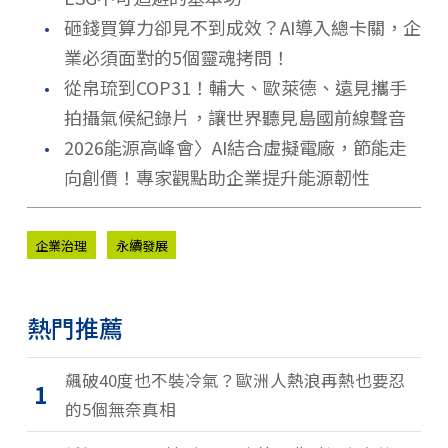
．
砸錢買算力卻見不到成效？AI導入總卡關，企
業必須面對的5個靈魂拷問！
．
從帛琉到COP31！輔大、歐萊德、遠見攜手
拍攝氣候紀錄片，讓世界聽見島國前線聲音
．
2026能源高峰會〉AI結合虛擬電廠，節能走
向創價！專家觀點助企業提升能源韌性
企業治理
永續發展
熱門推薦
飆破40度也不裝冷氣？歐洲人熱浪再熱也要忍
1
的5個無奈真相