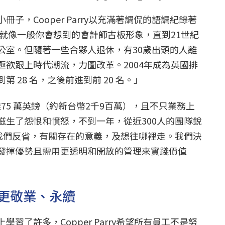
子，Cooper Parry以充滿著調侃的語調紀錄著
所就像一般你會想到的會計師古板形象，直到21世紀
公室。但隨著一些合夥人退休，有30歲出頭的人離
亟欲跟上時代潮流，力圖改革。2004年成為英國排
年到第 28 名，之後前進到前 20 名。」
達75 萬英鎊（約新台幣2千9百萬），且不只業務上
滋生了怨恨和憤怒，不到一年，從近300人的團隊銳
使我們反省，有關存在的意義，及想往哪裡走。我們決
發揮優勢且需用更透明和開放的管理來實踐價值
更敬業、永續
習了許多，Copper Parry希望所有員工不是努