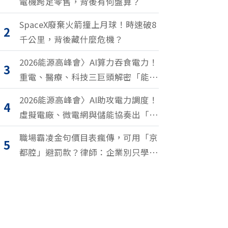
電機跨足零售，背後有何盤算？
SpaceX廢棄火箭撞上月球！時速破8
2
千公里，背後藏什麼危機？
2026能源高峰會〉AI算力吞食電力！
3
重電、醫療、科技三巨頭解密「能源
轉型2.0」致勝關鍵
2026能源高峰會〉AI助攻電力調度！
4
虛擬電廠、微電網與儲能協奏出「能
源交響樂」
職場霸凌金句價目表瘋傳，可用「京
5
都腔」避罰款？律師：企業別只學安
全罵人