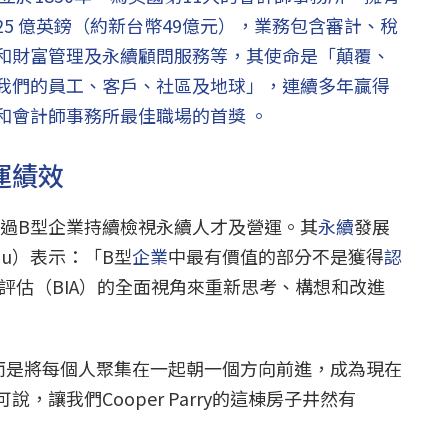
25 億英鎊（約新台幣49億元），業務包含審計、稅
和財富管理及永續顧問服務等，其使命是「顛覆、
我們的員工、客戶、社區及地球」，連續多年贏得
和會計師事務所最佳職場的首獎 。
運績效
ry 透過B型企業持續檢視永續人才及營運。其
永續
發展
banu）表示：「B型
企業
中最有價值的部分不是獲得
認
評估（BIA）的全面視角來重新思考、構想和改進
而是將每個人聚集在一起朝一個方向前進，成為現在
，讓我們Cooper Parry的這棟房子井然有