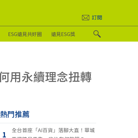
訂閱
ESG遠見共好圈
遠見ESG獎
何用永續理念扭轉
熱門推薦
全台首座「AI百貨」落腳大直！華城
1