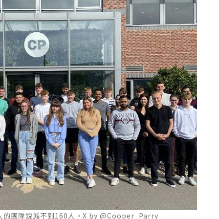
人的團隊銳減不到160人。X by @Cooper_Parry