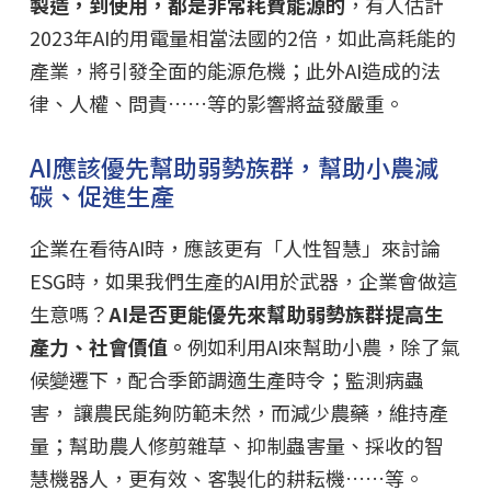
製造，到使用，都是非常耗費能源的
，有人估計
2023年AI的用電量相當法國的2倍，如此高耗能的
產業，將引發全面的能源危機；此外AI造成的法
律、人權、問責……等的影響將益發嚴重。
AI應該優先幫助弱勢族群，幫助小農減
碳、促進生產
企業在看待AI時，應該更有「人性智慧」來討論
ESG時，如果我們生產的AI用於武器，企業會做這
生意嗎？
AI是否更能優先來幫助弱勢族群提高生
產力、社會價值。
例如利用AI來幫助小農，除了氣
候變遷下，配合季節調適生產時令；監測病蟲
害， 讓農民能夠防範未然，而減少農藥，維持產
量；幫助農人修剪雜草、抑制蟲害量、採收的智
慧機器人，更有效、客製化的耕耘機……等。