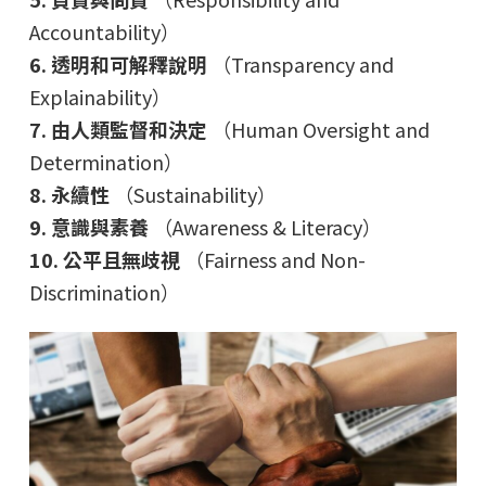
Accountability）
6. 透明和可解釋說明
（Transparency and
Explainability）
7. 由人類監督和決定
（Human Oversight and
Determination）
8. 永續性
（Sustainability）
9. 意識與素養
（Awareness & Literacy）
10. 公平且無歧視
（Fairness and Non-
Discrimination）