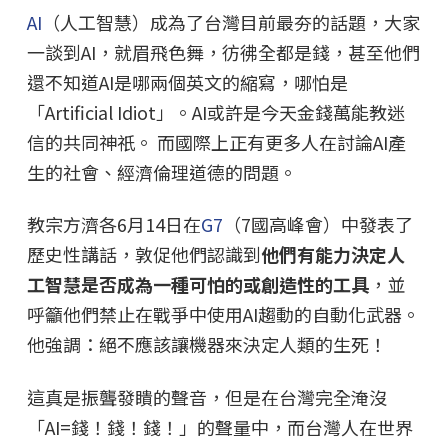
AI
（人工智慧）成為了台灣目前最夯的話題，大家
一談到AI，就眉飛色舞，彷彿全都是錢，甚至他們
還不知道AI是哪兩個英文的縮寫，哪怕是
「Artificial Idiot」。AI或許是今天金錢萬能教迷
信的共同神祇。 而國際上正有更多人在討論AI產
生的社會、經濟倫理道德的問題。
教宗方濟各6月14日在
G7
（7國高峰會）中發表了
歷史性講話，敦促他們認識到
他們有能力決定人
工智慧是否成為一種可怕的或創造性的工具
，並
呼籲他們禁止在戰爭中使用AI趨動的自動化武器。
他強調：絕不應該讓機器來決定人類的生死！
這真是振聾發瞶的聲音，但是在台灣完全淹沒
「AI=錢！錢！錢！」的聲量中，而台灣人在世界