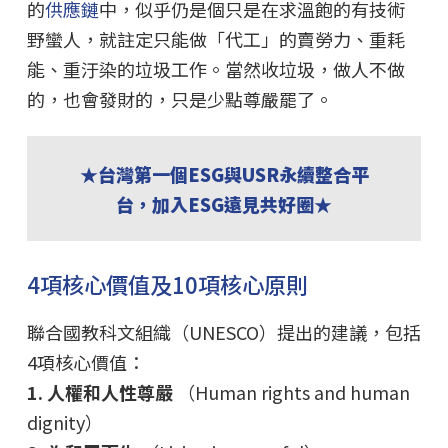
的
供應鏈
中，似乎仍是個只是在求溫飽的有技術
野蠻人，就註定只能做「代工」的賣勞力、重耗
能、重汙染的垃圾工作。當然收垃圾，做人不做
的，也會發財的，只是少點尊嚴罷了。
★台灣第一個ESG與USR永續整合平
台，加入ESG遠見共好圈★
4項核心價值及10項核心原則
聯合國教科文組織（UNESCO）提出的建議，包括
4項核心價值：
1. 人權和人性尊嚴
（Human rights and human
dignity）