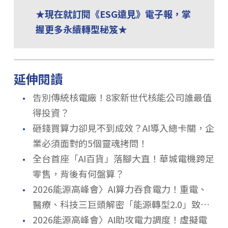
★現在就訂閱《ESG遠見》電子報，掌
握更多永續轉型秘笈★
延伸閱讀
．
告別傳統核電廠！8家新世代核能公司誰最值
得投資？
．
砸錢買算力卻見不到成效？AI導入總卡關，企
業必須面對的5個靈魂拷問！
．
全台首座「AI百貨」落腳大直！華城電機跨足
零售，背後有何盤算？
．
2026能源高峰會〉AI算力吞食電力！重電、
醫療、科技三巨頭解密「能源轉型2.0」致勝
．
關鍵
2026能源高峰會〉AI助攻電力調度！虛擬電