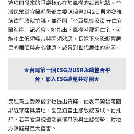
這項開發案的爭議核心在於風機的設置地點。台
灣民眾黨宜蘭縣黨部主委陳琬惠9月2日帶領鄉親
前往行政院抗議，並召開「台亞風機滾蛋 守住宜
蘭海岸」記者會。她指出，風機若鄰近住宅，可
能產生低頻噪音與閃頻效應，長遠下來恐影響居
民的睡眠與身心健康，威脅到世代居住的家園。
★台灣第一個ESG與USR永續整合平
台，加入ESG遠見共好圈★
民進黨立委陳俊宇也提出質疑，他表示開發範圍
鄰近聚落與農地，甚至涵蓋生態敏感區域。他批
評，若業者漠視極端氣候風險與生態衝擊，對地
方無疑是巨大傷害。