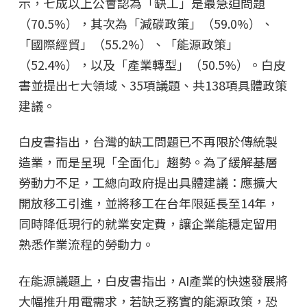
示，七成以上公會認為「缺工」是最急迫問題
（70.5%），其次為「減碳政策」（59.0%）、
「國際經貿」（55.2%）、「能源政策」
（52.4%），以及「產業轉型」（50.5%）。白皮
書並提出七大領域、35項議題、共138項具體政策
建議。
白皮書指出，台灣的缺工問題已不再限於傳統製
造業，而是呈現「全面化」趨勢。為了緩解基層
勞動力不足，工總向政府提出具體建議：應擴大
開放移工引進，並將移工在台年限延長至14年，
同時降低現行的就業安定費，讓企業能穩定留用
熟悉作業流程的勞動力。
在能源議題上，白皮書指出，AI產業的快速發展將
大幅推升用電需求，若缺乏務實的能源政策，恐