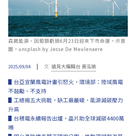
森崴能源，因鉅額虧損6月23日迎來下市命運。示意
圖。unsplash by Jesse De Meulenaere
|
文
遠見大編輯台 黃泓瑜
2025/09/04
▋台亞宜蘭風電計畫引怒火，環境部：陸域風電
不鼓勵、不支持
▋工總揭五大挑戰，缺工最嚴峻、能源減碳壓力
升高
▋台積電永續報告出爐，晶片助全球減碳4400萬
噸