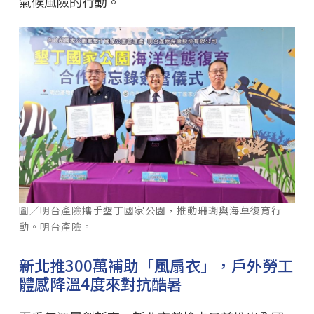
氣候風險的行動。
圖／明台產險攜手墾丁國家公園，推動珊瑚與海草復育行
動。明台產險。
新北推300萬補助「風扇衣」，戶外勞工
體感降溫4度來對抗酷暑