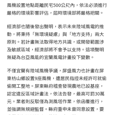
風機設置地點距離民宅500公尺內，依法必須進行
嚴格的環境影響評估，屆時環境部將嚴格把關。
經濟部也隨後發出聲明，表示未來陸域風電的推
動，將秉持「無環境疑慮」與「地方支持」兩大
原則。若計畫無法取得地方共識，或開發範圍涉
及敏感區域，經濟部將不會予以支持。這項聲明
無疑為台亞風能的宜蘭風電計畫投下變數。
不僅宜蘭有陸域風機爭議，屏盛風力也計畫在屏
東枋山鄉設置9座風機，遭居民指控未經許可就偷
偷開工整地。屏東縣府稽查發現農地已設基座，
認定違反區域計畫法，依法告發，最高可罰30萬
元。業者則反駁僅為測風塔作業，依函覆進行，
並強調無規避監督。縣府重申未曾同意設置，要