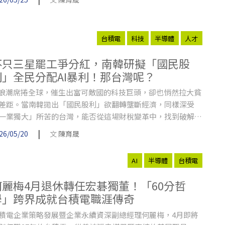
台積電
科技
半導體
人才
不只三星罷工爭分紅，南韓研擬「國民股
利」全民分配AI暴利！那台灣呢？
I浪潮席捲全球，催生出富可敵國的科技巨頭，卻也悄然拉大貧
差距。當南韓拋出「國民股利」欲翻轉壟斷經濟，同樣深受
一業獨大」所苦的台灣，能否從這場財稅變革中，找到破解社
分化的關鍵解方？
|
26/05/20
文
陳育晟
AI
半導體
台積電
何麗梅4月退休轉任宏碁獨董！「60分哲
學」跨界成就台積電職涯傳奇
積電企業策略發展暨企業永續資深副總經理何麗梅，4月即將