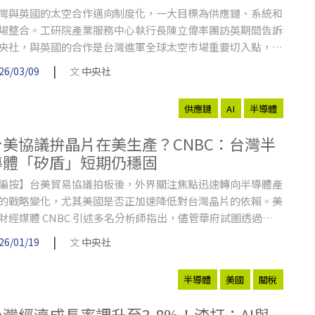
灣與英國的太空合作邁向制度化，一大目標為供應鏈、系統和
場整合。工研院產業服務中心執行長陳立偉率團訪英期間告訴
央社，與英國的合作是台灣進軍全球太空市場重要切入點，工
院在其中扮演樞紐。
|
26/03/09
文
中央社
供應鏈
AI
半導體
台美協議拚晶片在美生產？CNBC：台灣半
導體「矽盾」短期仍穩固
編按】台美貿易協議拍板後，外界關注焦點迅速轉向半導體產
的戰略變化，尤其美國是否正加速降低對台灣晶片的依賴。美
財經媒體 CNBC 引述多名分析師指出，儘管華府試圖透過擴
與政策誘因強化本土晶片供應，但在最先進製程與工程人才短
|
26/01/19
文
中央社
難以複製的現實下，台灣在全球半導體供應鏈中的關鍵地位，
少在未來數年內仍難以被取代。
半導體
美國
關稅
台灣經濟成長率調升至3.8%！渣打：AI與