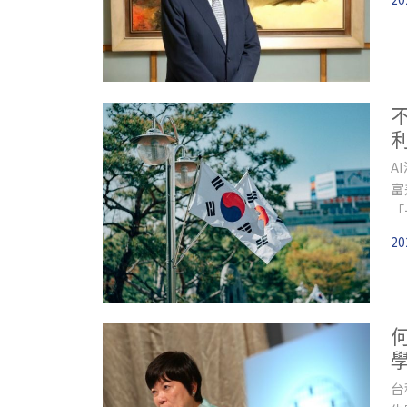
A
富
「
會
20
台