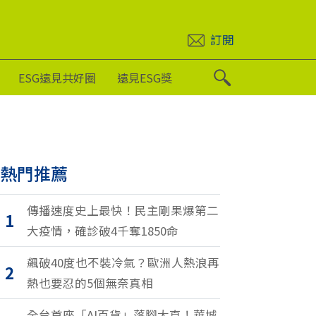
訂閱
ESG遠見共好圈
遠見ESG獎
熱門推薦
傳播速度史上最快！民主剛果爆第二
1
大疫情，確診破4千奪1850命
飆破40度也不裝冷氣？歐洲人熱浪再
2
熱也要忍的5個無奈真相
全台首座「AI百貨」落腳大直！華城