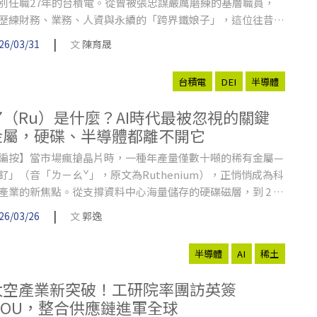
別任職27年的台積電。從曾被張忠謀嚴厲磨練的基層職員，
歷練財務、業務、人資與永續的「跨界鐵娘子」，這位往昔的
積大掌櫃如何打破性別、學歷等刻板印象，在半導體產業中闖
|
26/03/31
文
陳育晟
一條路？
台積電
DEI
半導體
釕（Ru）是什麼？AI時代最被忽視的關鍵
金屬，硬碟、半導體都離不開它
編按】當市場瘋搶晶片時，一種年產量僅數十噸的稀有金屬—
釕」（音「ㄌㄧㄠˇ」，原文為Ruthenium），正悄悄成為科
產業的新焦點。從支撐資料中心海量儲存的硬碟磁層，到 2 奈
先進製程的電阻解方，釕已成為不可或缺的戰略資源。然而，
|
26/03/26
文
郭逸
個年產量僅數十噸的鉑族金屬，90% 以上來自南非，一旦供
中斷，將直接衝擊全球硬碟、半導體與資料中心建設。對企業
半導體
AI
稀土
言，這不只是採購問題，更是供應鏈韌性與 ESG 風險管理的
心課題。
太空產業新突破！工研院率團訪英簽
MOU，整合供應鏈進軍全球