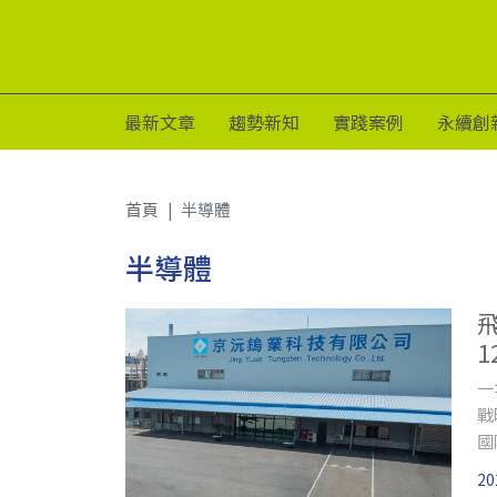
最新文章
趨勢新知
實踐案例
永續創
首頁
半導體
半導體
一
戰
國
戰
20