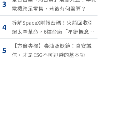
3
電機跨足零售，背後有何盤算？
拆解SpaceX財報密碼！火箭回收引
4
爆太空革命，6檔台廠「星鏈概念
股」搶紅利
【方儉專欄】毒油照妖鏡：食安誠
5
信，才是ESG不可迴避的基本功