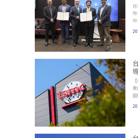
台
市
中
研
20
【
業
國
產
20
期
至