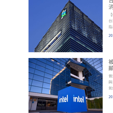
【
台
指
及
20
成
曾
與
氣
潛
20