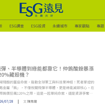
新
ESG調查
ESG投資
永續城市
專家觀點
專題
飛彈、半導體到綠能都靠它！仲鎢酸銨暴漲
120%藏殺機？
場殘酷的董座命案，撬動全球軍工與科技業神經！死者掌控的
略金屬「鎢」，不僅攸關飛彈半導體，更是綠能減碳核心。在
際鎢價狂飆120％之際，這是一起單純命案，還是資源爭奪
？
|
26/07/28
文
陳育晟