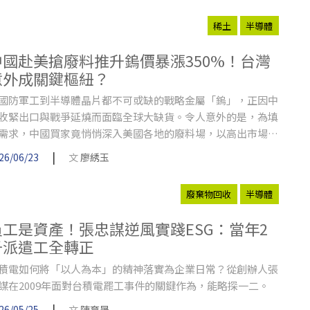
稀土
半導體
中國赴美搶廢料推升鎢價暴漲350%！台灣
意外成關鍵樞紐？
國防軍工到半導體晶片都不可或缺的戰略金屬「鎢」，正因中
收緊出口與戰爭延燒而面臨全球大缺貨。令人意外的是，為填
需求，中國買家竟悄悄深入美國各地的廢料場，以高出市場5
的價格瘋狂掃貨，不僅推升鎢廢料價格一年狂飆350%，更讓
|
26/06/23
文
廖綉玉
灣悄悄成為這條灰色供應鏈的轉運樞紐。面對戰略物資遭逢底
掏空，美國的「去中化」大夢為何陷入進退兩難？
廢棄物回收
半導體
員工是資產！張忠謀逆風實踐ESG：當年2
千派遣工全轉正
積電如何將「以人為本」的精神落實為企業日常？從創辦人張
謀在2009年面對台積電罷工事件的關鍵作為，能略探一二。
|
26/05/25
文
陳育晟