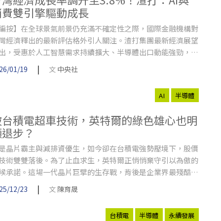
消費雙引擎驅動成長
編按】在全球景氣前景仍充滿不確定性之際，國際金融機構對
灣經濟釋出的最新評估格外引人關注。渣打集團最新經濟展望
出，受惠於人工智慧需求持續擴大、半導體出口動能強勁，以
提前出貨與消費回溫效應，台灣經濟成長動能優於原先預期，
|
26/01/19
文
中央社
為亞洲主要經濟體中表現相對亮眼的一員。
AI
半導體
被台積電超車技術，英特爾的綠色雄心也明
顯退步？
是晶片霸主與減排資優生，如今卻在台積電強勢壓境下，股價
技術雙雙落後。為了止血求生，英特爾正悄悄棄守引以為傲的
候承諾。這場一代晶片巨擘的生存戰，背後是企業界最殘酷的
規則：當利潤亮紅燈，永續是否註定成為犧牲品？
|
25/12/23
文
陳育晟
台積電
半導體
永續發展