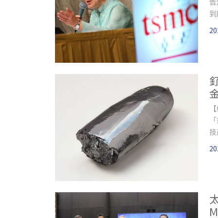
告
到
台
20
出
【
「
技
米
20
這
應
而
核