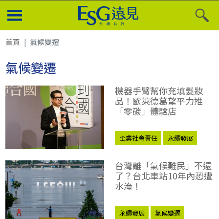
首頁
氣候變遷
氣候變遷
機器手臂幫你充填髮妝
品！歐萊德葛望平力推
「零碳」體驗店
企業社會責任
永續發展
企業永續實踐
氣候變遷
台灣離「氣候難民」不遠
了？台北車站10年內恐遭
水淹！
永續發展
氣候變遷