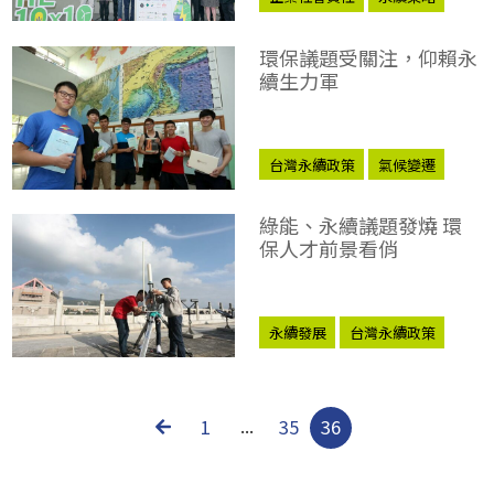
氣候變遷
綠能
環保議題受關注，仰賴永
續生力軍
台灣永續政策
氣候變遷
綠能、永續議題發燒 環
保人才前景看俏
永續發展
台灣永續政策
氣候變遷
綠能
1
...
35
36