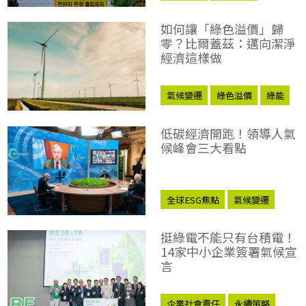
如何讓「綠色溢價」歸
零？比爾蓋茲：邁向潔淨
經濟這樣做
氣候變遷
綠色溢價
綠能
比爾蓋茲
低碳經濟開跑！領導人氣
候峰會三大看點
全球ESG焦點
氣候變遷
挺綠電不能只有台積電！
14家中小企業簽署氣候宣
言
企業社會責任
永續策略