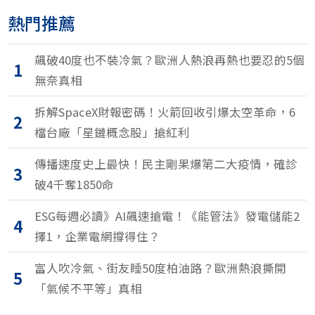
熱門推薦
飆破40度也不裝冷氣？歐洲人熱浪再熱也要忍的5個
1
無奈真相
拆解SpaceX財報密碼！火箭回收引爆太空革命，6
2
檔台廠「星鏈概念股」搶紅利
傳播速度史上最快！民主剛果爆第二大疫情，確診
3
破4千奪1850命
ESG每週必讀》AI飆速搶電！《能管法》發電儲能2
4
擇1，企業電網撐得住？
富人吹冷氣、街友睡50度柏油路？歐洲熱浪撕開
5
「氣候不平等」真相