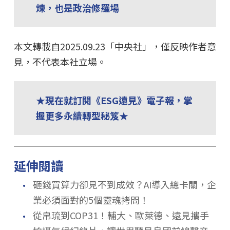
煉，也是政治修羅場
本文轉載自2025.09.23「中央社」，僅反映作者意
見，不代表本社立場。
★現在就訂閱《ESG遠見》電子報，掌
握更多永續轉型秘笈★
延伸閱讀
．
砸錢買算力卻見不到成效？AI導入總卡關，企
業必須面對的5個靈魂拷問！
．
從帛琉到COP31！輔大、歐萊德、遠見攜手