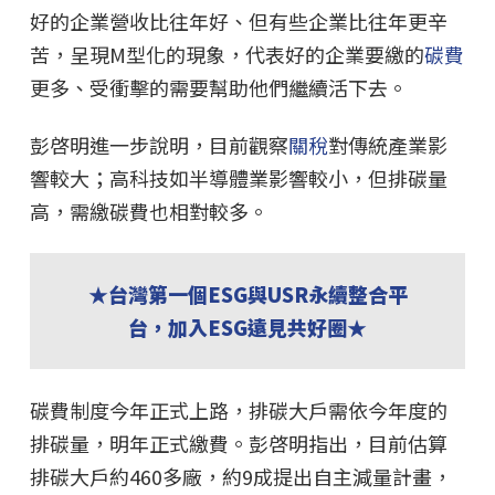
好的企業營收比往年好、但有些企業比往年更辛
苦，呈現M型化的現象，代表好的企業要繳的
碳費
更多、受衝擊的需要幫助他們繼續活下去。
彭啓明進一步說明，目前觀察
關稅
對傳統產業影
響較大；高科技如半導體業影響較小，但排碳量
高，需繳碳費也相對較多。
★台灣第一個ESG與USR永續整合平
台，加入ESG遠見共好圈★
碳費制度今年正式上路，排碳大戶需依今年度的
排碳量，明年正式繳費。彭啓明指出，目前估算
排碳大戶約460多廠，約9成提出自主減量計畫，