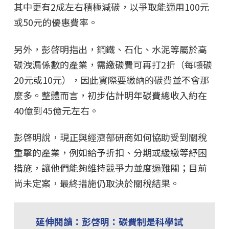
其中更有2成左右積極減碳，以爭取能適用100元
或50元的優惠費率。
另外，彭啓明指出，鋼鐵、石化、水泥等屬於高
碳洩漏係數的產業，需繳碳費可再打2折（每噸碳
20元或10元），因此實際要繳納的碳費並不會那
麼多。整體而言，初步估計明年碳費總收入約在
40億到45億元左右。
彭啓明說，現正與經濟部研商如何協助受到關稅
重擊的產業，例如給予折扣、分期或緩繳等紓困
措施，讓他們能夠維持競爭力並度過難關；目前
尚未定案，最終措施仍取決於關稅結果。
延伸閱讀：彭啓明：碳費制是科學試