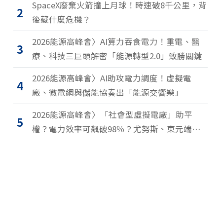
SpaceX廢棄火箭撞上月球！時速破8千公里，背
2
後藏什麼危機？
2026能源高峰會〉AI算力吞食電力！重電、醫
3
療、科技三巨頭解密「能源轉型2.0」致勝關鍵
2026能源高峰會〉AI助攻電力調度！虛擬電
4
廠、微電網與儲能協奏出「能源交響樂」
2026能源高峰會〉「社會型虛擬電廠」助平
5
權？電力效率可飆破98％？尤努斯、東元端能
源升級解方