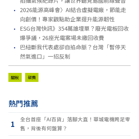
拍攝氣候紀錄片，讓世界聽見島國前線聲音
．
2026能源高峰會〉AI結合虛擬電廠，節能走
向創價！專家觀點助企業提升能源韌性
．
ESG台灣快訊》354萬誰埋單？廢光電板回收
爆爭議，26座光電案場未繳回收費
．
巴紐斷我代表處卻自掐命脈？台灣「暫停天
然氣進口」一招反制
關稅
碳費
熱門推薦
全台首座「AI百貨」落腳大直！華城電機跨足零
1
售，背後有何盤算？