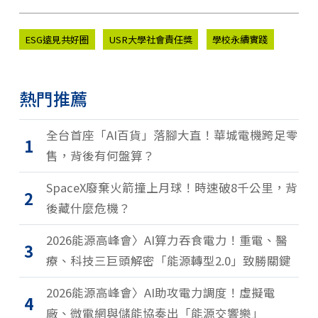
ESG遠見共好圈
USR大學社會責任獎
學校永續實踐
熱門推薦
全台首座「AI百貨」落腳大直！華城電機跨足零
1
售，背後有何盤算？
SpaceX廢棄火箭撞上月球！時速破8千公里，背
2
後藏什麼危機？
2026能源高峰會〉AI算力吞食電力！重電、醫
3
療、科技三巨頭解密「能源轉型2.0」致勝關鍵
2026能源高峰會〉AI助攻電力調度！虛擬電
4
廠、微電網與儲能協奏出「能源交響樂」