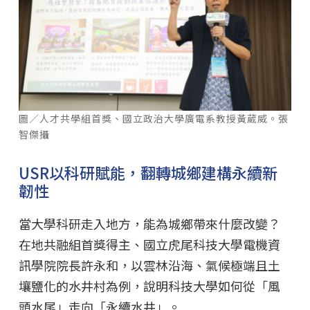
圖／人才共學組首獎、國立政治大學廣電系教授黃葳威。張
智傑攝
USR以科研賦能，翻轉城鄉建構永續新
韌性
當大學科研走入地方，能為城鄉帶來什麼改變？
在地共融組首獎得主、國立虎尾科技大學電機資
訊學院院長許永和，以雲林沿海、氣候極端且土
壤鹽化的水井村為例，說明科技大學如何從「風
頭水尾」走向「永續水井」。