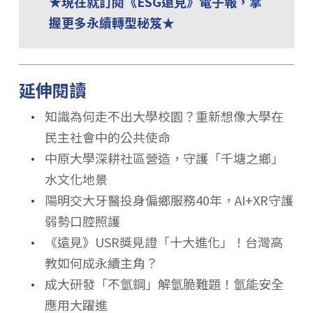
★現在就訂閱《ESG遠見》電子報，掌
握更多永續轉型秘笈★
延伸閱讀
．
知識為何走不出大學校園？重新想像大學在
民主社會中的公共使命
．
中原大學深耕社區營造，守護「千塘之鄉」
水文化地景
．
陽明交大牙醫投身偏鄉服務40年，AI+XR守護
弱勢口腔照護
．
《遠見》USR獎見證「十大進化」！台灣高
教如何成永續主角？
．
成大研發「不氫鋼」解氫脆難題！氫能安全
應用大躍進