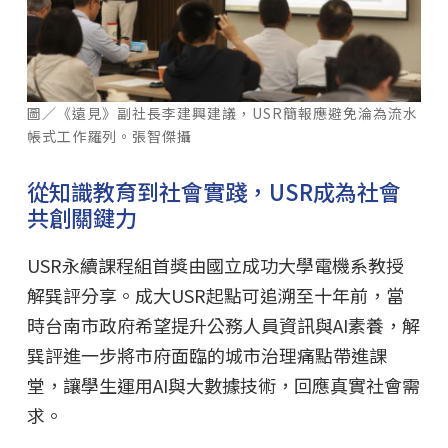
圖／《遠見》副社長李建興建議，USR簡報應避免淪為流水
帳式工作羅列。張智傑攝
從知識教育到社會實踐，USR成為社會
共創關鍵力
USR永續課程組首獎由國立成功大學電機系教授
解巽評分享。成大USR起點可追溯至十年前，當
時台南市政府希望提升公務人員資訊與AI素養，解
巽評進一步將市府面臨的城市治理痛點帶進課
堂，讓學生運用AI與大數據技術，回應真實社會需
求。