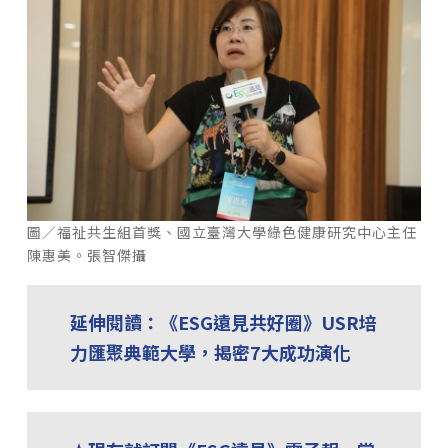
圖／福祉共生組首獎、國立臺灣大學綠色健康研究中心主任
陳惠美。張智傑攝
延伸閱讀：《ESG遠見共好圈》USR培
力匯聚典範大學，揭密7大成功演化