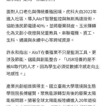
面對人口老化與傳統養殖困境，虎科大自2022年
進入社區，導入AIoT智慧監控與無刷馬達技術，
協助漁民節電達40%，並將廢棄蒜皮、玉米籜轉
化為文創小夜燈與兒童教具，串聯電機、資工、
生科、通識與永續中心等跨域資源。
許永和指出，AIoT在養殖業不只是監測工具，更
涉及節能、儲能與創能整合，「USR培養的是不
被AI取代的人才，因為學生必須從數據冷感走向土
地感性。」
產業共創組首獎得主、國立臺南大學環境與生態
學院院長傅耀賢，聚焦能源轉型背後的廢棄太陽
能板問題。隨著全球太陽能板陸續進入20年退役