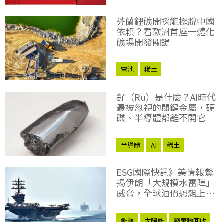
稀土
熱浪
芬蘭鋰礦開採能擺脫中國
依賴？看歐洲首座一體化
礦場開發關鍵
電池
稀土
釕（Ru）是什麼？AI時代
最被忽視的關鍵金屬，硬
碟、半導體都離不開它
半導體
AI
稀土
ESG國際快訊》美情報驚
揭伊朗「大規模水雷陣」
威脅，全球油價恐飆上
100美元
能源
太陽能
廢棄物回收