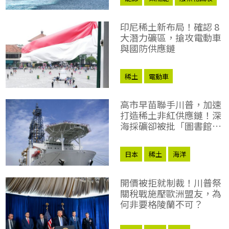
稀土
日本
印尼稀土新布局！確認 8
大潛力礦區，搶攻電動車
與國防供應鏈
稀土
電動車
高市早苗聯手川普，加速
打造稀土非紅供應鏈！深
海採礦卻被批「圖書館縱
火」？
日本
稀土
海洋
開價被拒就制裁！川普祭
關稅戰施壓歐洲盟友，為
何非要格陵蘭不可？