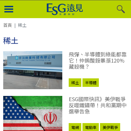
首頁
稀土
稀土
飛彈、半導體到綠能都靠
它！仲鎢酸銨暴漲120%
藏殺機？
稀土
半導體
ESG國際快訊》美伊戰爭
反噬鐵鏽帶！共和黨期中
選舉告急
電網
電動車
美伊戰爭