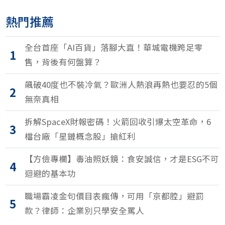
熱門推薦
全台首座「AI百貨」落腳大直！華城電機跨足零
1
售，背後有何盤算？
飆破40度也不裝冷氣？歐洲人熱浪再熱也要忍的5個
2
無奈真相
拆解SpaceX財報密碼！火箭回收引爆太空革命，6
3
檔台廠「星鏈概念股」搶紅利
【方儉專欄】毒油照妖鏡：食安誠信，才是ESG不可
4
迴避的基本功
職場霸凌金句價目表瘋傳，可用「京都腔」避罰
5
款？律師：企業別只學安全罵人