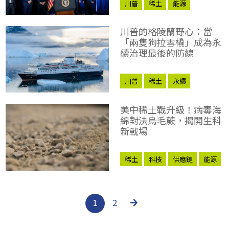
川普
稀土
能源
川普的格陵蘭野心：當
「兩隻狗拉雪橇」成為永
續治理最後的防線
川普
稀土
永續
美中稀土戰升級！病毒海
綿對決烏毛蕨，揭開生科
新戰場
稀土
科技
供應鏈
能源
1
2