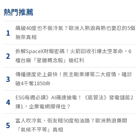
熱門推薦
飆破40度也不裝冷氣？歐洲人熱浪再熱也要忍的5個
1
無奈真相
拆解SpaceX財報密碼！火箭回收引爆太空革命，6
2
檔台廠「星鏈概念股」搶紅利
傳播速度史上最快！民主剛果爆第二大疫情，確診
3
破4千奪1850命
ESG每週必讀》AI飆速搶電！《能管法》發電儲能2
4
擇1，企業電網撐得住？
富人吹冷氣、街友睡50度柏油路？歐洲熱浪撕開
5
「氣候不平等」真相