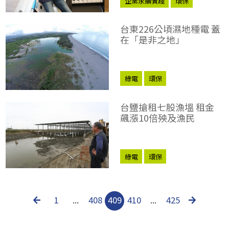
企業永續實踐
環保
台東226公頃濕地種電 蓋
在「是非之地」
綠電
環保
台鹽搶租七股漁塭 租金
飆漲10倍殃及漁民
綠電
環保
1
...
408
409
410
...
425