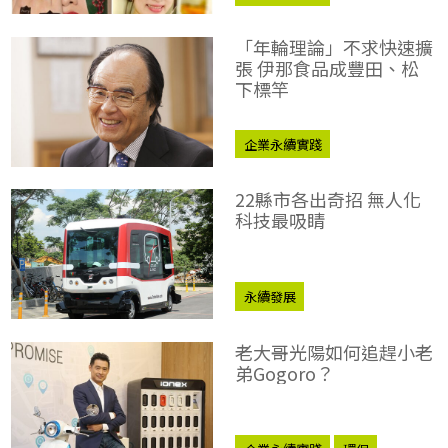
「年輪理論」不求快速擴
張 伊那食品成豐田、松
下標竿
企業永續實踐
22縣市各出奇招 無人化
科技最吸睛
永續發展
老大哥光陽如何追趕小老
弟Gogoro？