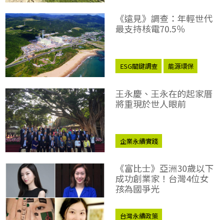
《遠見》調查：年輕世代
最支持核電70.5％
ESG關鍵調查
能源環保
王永慶、王永在的起家厝
將重現於世人眼前
企業永續實踐
《富比士》亞洲30歲以下
成功創業家！台灣4位女
孩為國爭光
台灣永續政策