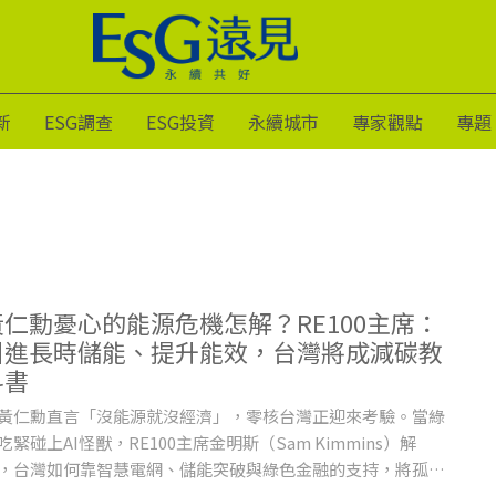
新
ESG調查
ESG投資
永續城市
專家觀點
專題
黃仁勳憂心的能源危機怎解？RE100主席：
引進長時儲能、提升能效，台灣將成減碳教
科書
黃仁勳直言「沒能源就沒經濟」，零核台灣正迎來考驗。當綠
吃緊碰上AI怪獸，RE100主席金明斯（Sam Kimmins）解
，台灣如何靠智慧電網、儲能突破與綠色金融的支持，將孤島
勢翻轉為出口全球的新典範？