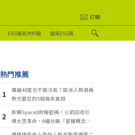
訂閱
ESG遠見共好圈
遠見ESG獎
熱門推薦
飆破40度也不裝冷氣？歐洲人熱浪再
1
熱也要忍的5個無奈真相
拆解SpaceX財報密碼！火箭回收引
2
爆太空革命，6檔台廠「星鏈概念
股」搶紅利
傳播速度史上最快！民主剛果爆第二