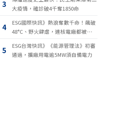
3
大疫情，確診破4千奪1850命
ESG國際快訊》熱浪奪數千命！飆破
4
48°C、野火肆虐，連核電廠都被逼停
擺
ESG台灣快訊》《能源管理法》初審
5
通過，擴廠用電逾5MW須自備電力