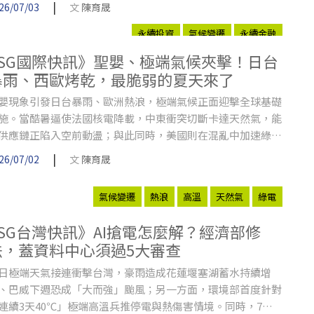
|
26/07/03
文
陳育晟
永續投資
氣候變遷
永續金融
ESG國際快訊》聖嬰、極端氣候夾擊！日台
暴雨、西歐烤乾，最脆弱的夏天來了
嬰現象引發日台暴雨、歐洲熱浪，極端氣候正面迎擊全球基礎
施。當酷暑逼使法國核電降載，中東衝突切斷卡達天然氣，能
供應鏈正陷入空前動盪；與此同時，美國則在混亂中加速綠能
張，試圖改寫全球的能源版圖。
|
26/07/02
文
陳育晟
氣候變遷
熱浪
高溫
天然氣
綠電
ESG台灣快訊》AI搶電怎麼解？經濟部修
法，蓋資料中心須過5大審查
日極端天氣接連衝擊台灣，豪雨造成花蓮堰塞湖蓄水持續增
、巴威下週恐成「大而強」颱風；另一方面，環境部首度針對
連續3天40℃」極端高溫兵推停電與熱傷害情境。同時，7月