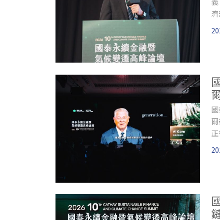
義
濟
當
20
型
國
爾
正
更
20