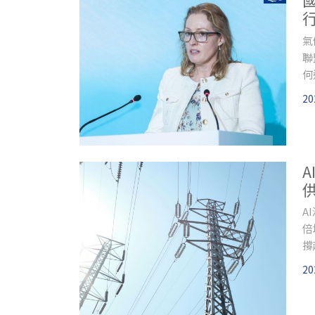
氣
聯
何
上
20
A
倍
撐
需
20