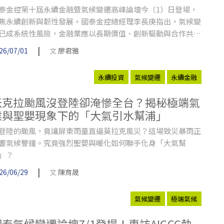
泰金控第十屆永續金融暨氣候變遷高峰論壇今（1）日登場，
焦永續創新與韌性發展。國泰金控總經理李長庚指出，氣候變
已成系統性風險，金融業應以長期價值、創新驅動與合作共
，推動產業永續轉型。
|
26/07/01
文
廖君雅
永續投資
氣候變遷
永續金融
米克拉颱風沒登陸卻淹慘全台？揭秘極端氣
候與聖嬰現象下的「大氣引水幫浦」
登陸的颱風，竟讓屏東雨量直逼莫拉克風災？這場致災暴雨正
響氣候警鐘。究竟強烈聖嬰與暖化如何聯手化身「大氣幫
」？
|
26/06/29
文
陳育晟
氣候變遷
極端氣候
國泰氣候變遷論壇7/1登場！專訪AIGCC執