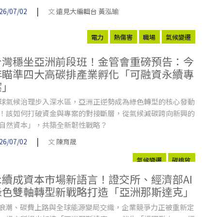
職場霸凌納入《職安法》規範，經濟部也修法強化AI資料中心
|
26/07/02
文
遠見大編輯台 黃泓瑜
置審查，兼顧供電與產業發展。
電力
熱傷害
職場
氣候變遷
台灣穩坐亞洲前段班！金管會重磅預告：今
年瞄準四大高碳排產業孵化「可融資永續專
案」
球氣候治理步入深水區，亞洲正逆勢成為綠色轉型的核心發動
！該如何打破資金與專案的對接斷層，從氣候減碳跨向新興的
自然資本」，共築全新韌性戰略？
|
26/07/02
文
陳育晟
氣候變遷
碳排放
永續成資本市場新語言！證交所、經濟部AI
綠色雙軸轉型新戰略打造「亞洲那斯達克」
I浪潮、碳費上路與全球能源變局交織，企業競爭力正被重新定