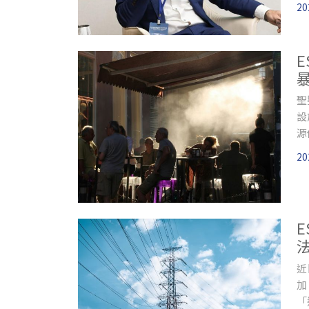
20
聖
設
源
擴
20
近
加
「