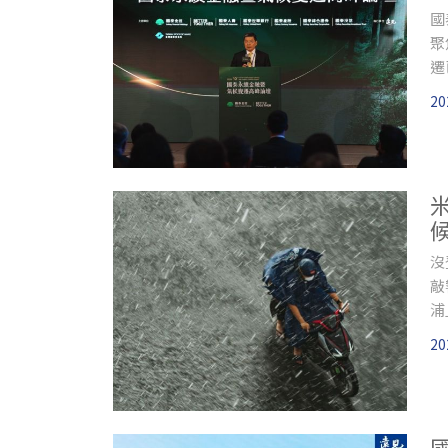
國
聚
遷
好
20
沒
敲
浦
20