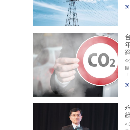
起
20
設
全
機
「
20
A