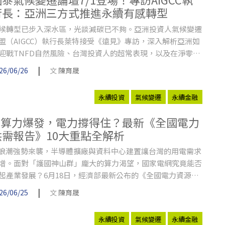
行長：亞洲三方式推進永續有感轉型
候轉型已步入深水區，光談減碳已不夠。亞洲投資人氣候變遷
盟（AIGCC）執行長萊特接受《遠見》專訪，深入解析亞洲如
迎戰TNFD自然風險、台灣投資人的超常表現，以及在淨零路
如何兼顧減碳與獲利。
|
26/06/26
文
陳育晟
永續投資
氣候變遷
永續金融
AI算力爆發，電力撐得住？最新《全國電力
供需報告》10大重點全解析
I浪潮強勢來襲，半導體擴廠與資料中心建置讓台灣的用電需求
增。面對「護國神山群」龐大的算力渴望，國家電網究竟能否
起產業發展？6月18日，經濟部最新公布的《全國電力資源供
報告》，揭露未來十年的電力布局與嚴峻挑戰。
|
26/06/25
文
陳育晟
永續投資
氣候變遷
永續金融