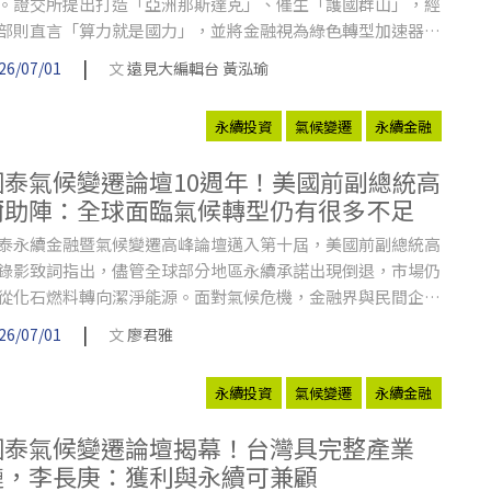
。證交所提出打造「亞洲那斯達克」、催生「護國群山」，經
部則直言「算力就是國力」，並將金融視為綠色轉型加速器。
永續成為資本市場新語言，台灣企業如何透過AI與綠色雙軸轉
|
26/07/01
文
遠見大編輯台 黃泓瑜
搶占下一波國際競爭優勢？
永續投資
氣候變遷
永續金融
國泰氣候變遷論壇10週年！美國前副總統高
爾助陣：全球面臨氣候轉型仍有很多不足
泰永續金融暨氣候變遷高峰論壇邁入第十屆，美國前副總統高
錄影致詞指出，儘管全球部分地區永續承諾出現倒退，市場仍
從化石燃料轉向潔淨能源。面對氣候危機，金融界與民間企業
應引導資本支持永續經濟。
|
26/07/01
文
廖君雅
永續投資
氣候變遷
永續金融
國泰氣候變遷論壇揭幕！台灣具完整產業
鏈，李長庚：獲利與永續可兼顧