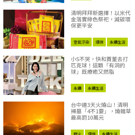
清明拜拜新選擇！以米代
金落實綠色祭祀，減碳環
保更平安
空氣汙染
環保
永續生活
小S不哭，快和賈董去打
匹克球！這顆「有洞的
球」既療癒又燃脂
永續
永續生活
台中連3天火燒山！清明
掃墓「4不1要」，燒雜草
最高罰10萬元
野火
環保
永續生活