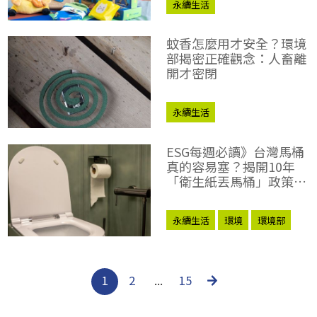
永續生活
蚊香怎麼用才安全？環境
部揭密正確觀念：人畜離
開才密閉
永續生活
ESG每週必讀》台灣馬桶
真的容易塞？揭開10年
「衛生紙丟馬桶」政策轉
彎與科學真相
永續生活
環境
環境部
1
2
...
15