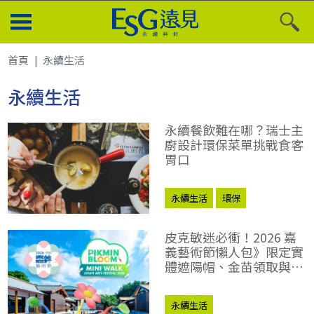
首頁
永續生活
永續生活
永續餐飲難在哪？瑞士主
廚設計環保菜單挑戰食客
胃口
永續生活
環保
皮克敏迷必衝！2026 嘉
義藝術節懶人包》限定實
體遮陽帽、金苗領取與 5
月活動全攻略
永續生活