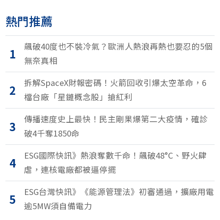
熱門推薦
飆破40度也不裝冷氣？歐洲人熱浪再熱也要忍的5個
1
無奈真相
拆解SpaceX財報密碼！火箭回收引爆太空革命，6
2
檔台廠「星鏈概念股」搶紅利
傳播速度史上最快！民主剛果爆第二大疫情，確診
3
破4千奪1850命
ESG國際快訊》熱浪奪數千命！飆破48°C、野火肆
4
虐，連核電廠都被逼停擺
ESG台灣快訊》《能源管理法》初審通過，擴廠用電
5
逾5MW須自備電力