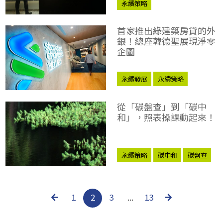
永續策略
首家推出綠建築房貸的外
銀！總座韓德聖展現淨零
企圖
永續發展
永續策略
2050淨零排放
從「碳盤查」到「碳中
和」，照表操課動起來！
永續策略
碳中和
碳盤查
1
2
3
...
13