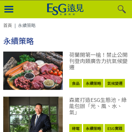
首頁
永續策略
永續策略
荷蘭開第一槍！禁止公開
刊登肉類廣告力抗氣候變
遷
食品
永續策略
氣候變遷
森崴打造ESG生態池，綠
能包辦「光、風、水、
氣」
綠電
永續策略
ESG實踐