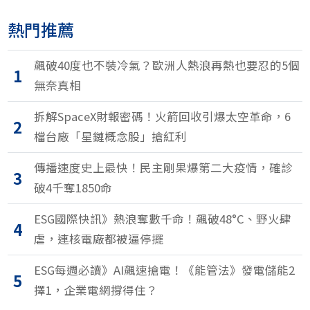
熱門推薦
飆破40度也不裝冷氣？歐洲人熱浪再熱也要忍的5個
1
無奈真相
拆解SpaceX財報密碼！火箭回收引爆太空革命，6
2
檔台廠「星鏈概念股」搶紅利
傳播速度史上最快！民主剛果爆第二大疫情，確診
3
破4千奪1850命
ESG國際快訊》熱浪奪數千命！飆破48°C、野火肆
4
虐，連核電廠都被逼停擺
ESG每週必讀》AI飆速搶電！《能管法》發電儲能2
5
擇1，企業電網撐得住？