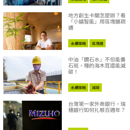
數位化
地方創生卡關怎麼辦？看
「小鎮智能」用區塊鏈疏
通
永續策略
區塊鏈
地方創生
數位貨幣
中油「鑽石水」不但能養
何培鈞
石斑，種的海木耳還能減
碳！
永續策略
減碳
液化天然氣
台灣第一家外商銀行，瑞
穗銀行如何扎根百週年？