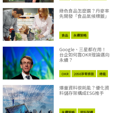
綠色食品怎麼選？丹麥率
先開發「食品氣候標籤」
食品
永續策略
Google、三星都在用！
台企如何靠OKR理論邁向
永續？
OKR
2050淨零排放
綠能
永續策略
爆量資料很耗能？優化資
料儲存架構成ESG推手
永續策略
資料架構