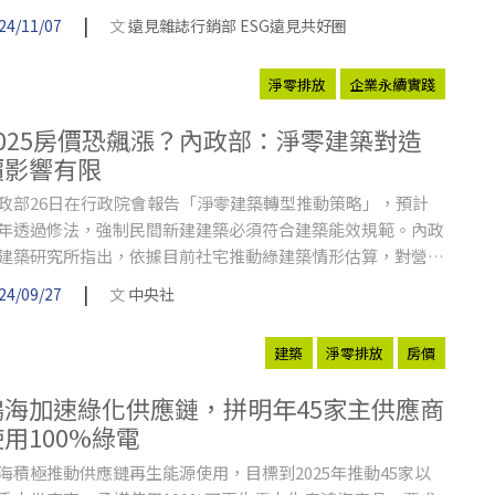
膠、生技製藥企業在溫室氣體排放管理、資源使用和永續發展
|
24/11/07
文
遠見雜誌行銷部 ESG遠見共好圈
的優秀表現。
淨零排放
企業永續實踐
2025房價恐飆漲？內政部：淨零建築對造
價影響有限
政部26日在行政院會報告「淨零建築轉型推動策略」，預計
年透過修法，強制民間新建建築必須符合建築能效規範。內政
建築研究所指出，依據目前社宅推動綠建築情形估算，對營建
價影響並不大，相信不至於造成房價波動。
|
24/09/27
文
中央社
建築
淨零排放
房價
鴻海加速綠化供應鏈，拼明年45家主供應商
使用100%綠電
海積極推動供應鏈再生能源使用，目標到2025年推動45家以