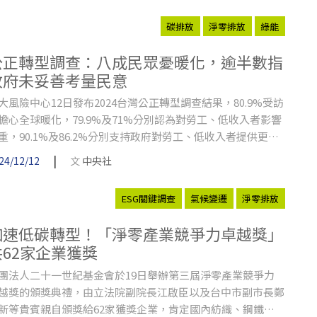
魚蝦變小、海藻30年消失七成，日本輸出氣候解方
碳排放
淨零排放
綠能
公正轉型調查：八成民眾憂暖化，逾半數指
政府未妥善考量民意
大風險中心12日發布2024台灣公正轉型調查結果，80.9%受訪
擔心全球暖化，79.9%及71%分別認為對勞工、低收入者影響
重，90.1%及86.2%分別支持政府對勞工、低收入者提供更多
源因應。
|
24/12/12
文
中央社
ESG關鍵調查
氣候變遷
淨零排放
加速低碳轉型！「淨零產業競爭力卓越獎」
共62家企業獲獎
團法人二十一世紀基金會於19日舉辦第三屆淨零產業競爭力
越獎的頒獎典禮，由立法院副院長江啟臣以及台中市副市長鄭
新等貴賓親自頒獎給62家獲獎企業，肯定國內紡織、鋼鐵、