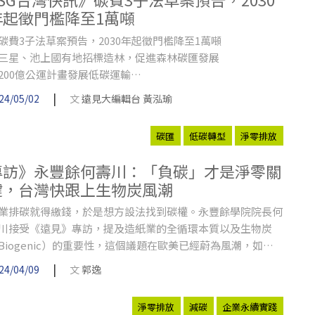
年起徵門檻降至1萬噸
碳費3子法草案預告，2030年起徵門檻降至1萬噸
三星、池上國有地招標造林，促進森林碳匯發展
200億公運計畫發展低碳運輸
海尼根加碼台灣135億元，投資屏東啤酒廠淨零工程
|
24/05/02
文
遠見大編輯台 黃泓瑜
台達電7度獲得美國能源之星永續大獎
碳匯
低碳轉型
淨零排放
專訪》永豐餘何壽川：「負碳」才是淨零關
鍵，台灣快跟上生物炭風潮
業排碳就得繳錢，於是想方設法找到碳權。永豐餘學院院長何
川接受《遠見》專訪，提及造紙業的全循環本質以及生物炭
Biogenic）的重要性，這個議題在歐美已經蔚為風潮，如果
灣還沒跟上，恐怕就要落後一大截了。
|
24/04/09
文
郭逸
淨零排放
減碳
企業永續實踐