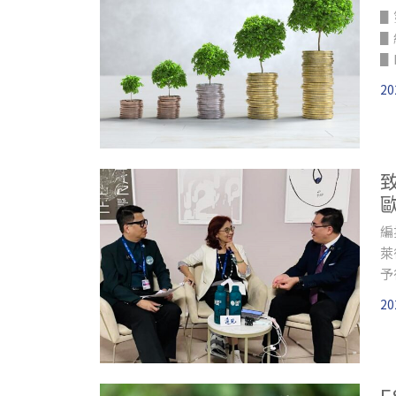
▋
▋
▋
▋
20
▋
編
萊
予
20