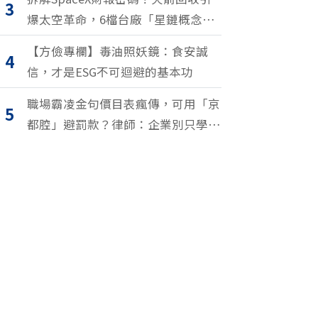
3
爆太空革命，6檔台廠「星鏈概念
股」搶紅利
【方儉專欄】毒油照妖鏡：食安誠
4
信，才是ESG不可迴避的基本功
職場霸凌金句價目表瘋傳，可用「京
5
都腔」避罰款？律師：企業別只學安
全罵人