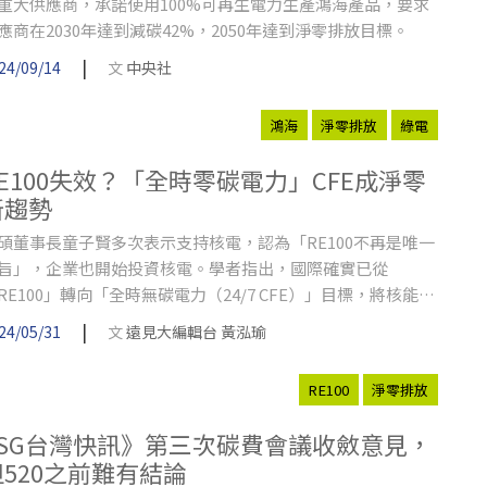
重大供應商，承諾使用100%可再生電力生產鴻海產品，要求
應商在2030年達到減碳42%，2050年達到淨零排放目標。
|
24/09/14
文
中央社
鴻海
淨零排放
綠電
RE100失效？「全時零碳電力」CFE成淨零
新趨勢
碩董事長童子賢多次表示支持核電，認為「RE100不再是唯一
旨」，企業也開始投資核電。學者指出，國際確實已從
RE100」轉向「全時無碳電力（24/7 CFE）」目標，將核能列
無碳能源，才能達成淨零排放目標。CFE（Carbon Free
|
24/05/31
文
遠見大編輯台 黃泓瑜
nergy）究竟是什麼？該如何實現？
RE100
淨零排放
ESG台灣快訊》第三次碳費會議收斂意見，
但520之前難有結論