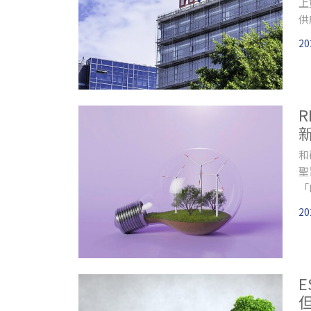
上
供
20
和
聖
「
為
20
E