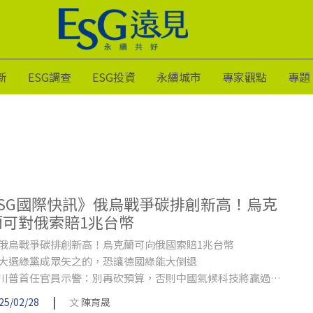
新
ESG調查
ESG投資
永續城市
專家觀點
專題
ESG國際快訊》俄烏戰爭碳排創新高！烏克
蘭可對俄索賠1兆台幣
俄烏戰爭碳排創新高！烏克蘭可向俄國索賠1兆台幣
大選綠黨成眾矢之的，恐讓德國綠能大倒退
川普首任官員示警：別再砍預算，否則中國氣候科技將贏過美
|
25/02/28
文
陳育晟
英國淨零產業大爆發，去年產值成長10％