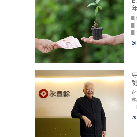
▋
▋
▋
▋
20
▋
企
壽
（
台
20