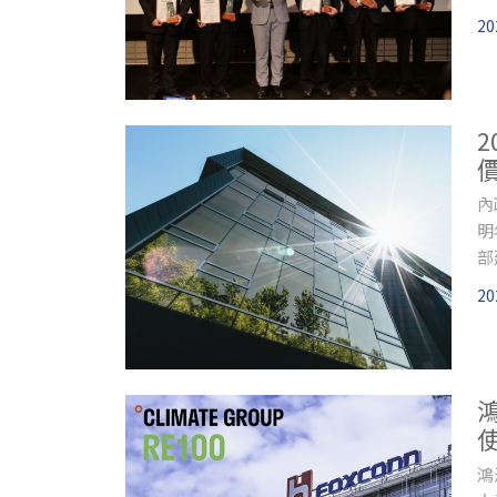
塑
20
上
內
明
部
造
20
鴻