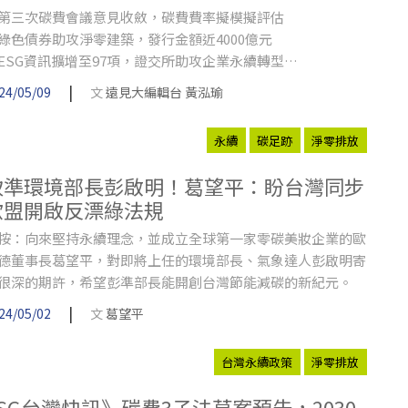
第三次碳費會議意見收斂，碳費費率擬模擬評估
綠色債券助攻淨零建築，發行金額近4000億元
ESG資訊擴增至97項，證交所助攻企業永續轉型
台一休閒農場草莓獲碳足跡標籤，成台灣第一
|
24/05/09
文
遠見大編輯台 黃泓瑜
壽險業首例！南山人壽加入淨零排放協會
永續
碳足跡
淨零排放
致準環境部長彭啟明！葛望平：盼台灣同步
歐盟開啟反漂綠法規
按：向來堅持永續理念，並成立全球第一家零碳美妝企業的歐
德董事長葛望平，對即將上任的環境部長、氣象達人彭啟明寄
很深的期許，希望彭準部長能開創台灣節能減碳的新紀元。
|
24/05/02
文
葛望平
台灣永續政策
淨零排放
ESG台灣快訊》碳費3子法草案預告，2030