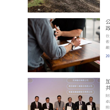
▋
台
者
嚴
資
20
財
卓
照