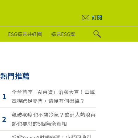
訂閱
ESG遠見共好圈
遠見ESG獎
熱門推薦
全台首座「AI百貨」落腳大直！華城
1
電機跨足零售，背後有何盤算？
飆破40度也不裝冷氣？歐洲人熱浪再
2
熱也要忍的5個無奈真相
拆解SpaceX財報密碼！火箭回收引