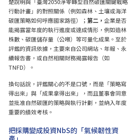
楚說明與「臺灣2050淨零轉型自然碳匯關鍵戰略
行動計畫」的對照關係（例如森林、土壤或海洋
碳匯策略如何呼應國家路徑）；
第二，
企業是否
能揭露當年度的執行進度或達成情形，例如造林
株數、碳匯儲存量（公噸）等可量化成果。至於
評鑑的資訊依據，主要來自公司網站、年報、永
續報告書，或自然相關財務揭露報告（如
TNFD）。
換句話說，評鑑關心的不是口號，而是「策略寫
得出來」與「成果拿得出來」，而且董事會同意
並批准自然碳匯的策略與執行計劃，並納入年度
重要的績效考核。
把採購變成投資NbS的「氣候韌性資
產」