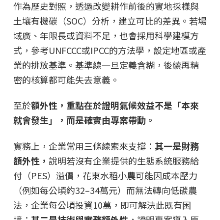
作為歷史對照，透過改變耕作前後的實地採樣與
土壤有機碳（SOC）分析，建立可比的差異。若場
域廣、年限長或資料不足，也會採用科學建模方
式，參考UNFCCC或IPCC的方法學，設定地區或產
業的排放基準。基準線一旦定義含糊，後續再精
密的核算都可能失去意義。
至於
額外性，重點在於證明氣候效益不是「本來
就會發生」，而是確實由專案帶動。
實務上，企業常用三條線索來支撐：
其一是財務
額外性，
說明若沒有企業提供的生態系統服務給
付（PES）溢價，花東水稻小農可能因成本壓力
（例如每公頃約32–34萬元）而無法轉向低碳農
法，企業每公頃投資10萬，即可解決此既有困
境；
其二是技術與實務額外性
，證明專案導入原