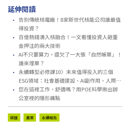
延伸閱讀
．
告別傳統核電廠！8家新世代核能公司誰最值
得投資？
．
百億熱錢湧入核融合！一文看懂投資人砸重
金押注的兩大技術
．
AI不只要算力，還欠了一大張「自然帳單」！
誰來埋單？
．
永續轉型必修課10〉未來值得投入的三個
ESG領域：社會基礎建設、AI副作用、人際疏
．
離感
您在這裡工作，舒適嗎？用POE科學揪出辦
公室裡的隱形痛點
碳匯
農業
永續報告