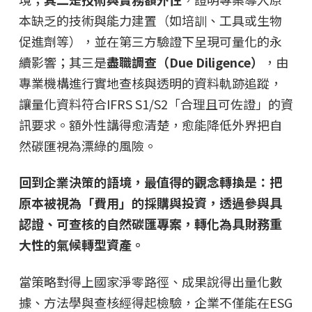
本缺乏的技術與能力建置（如培訓、工具或生物
促進劑等），並在第三方驗證下呈現可量化的永
續影響；其三是
盡職調查（Due Diligence）
，由
專業機構進行實地查核與透明的資料軌跡追蹤，
讓量化資料符合IFRS S1/S2「合理且可佐證」的資
訊要求。額外性講得愈清楚，愈能降低外界把自
然碳匯視為漂綠的風險。
回到企業決策的語境，最值得的觀念轉換是：把
原本被視為「費用」的採購與投資，透過參與具
認證、可查核的自然碳匯專案，轉化為具財務重
大性的氣候轉型資產。
當策略對得上國家淨零路徑、成果說得出量化數
據、方法學與查核經得起檢驗，企業不僅能在ESG