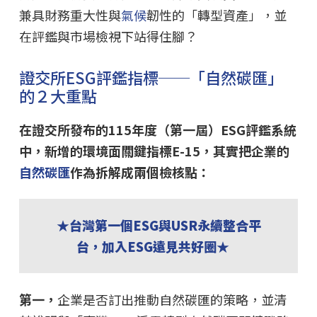
兼具財務重大性與
氣候
韌性的「轉型資產」，並
在評鑑與市場檢視下站得住腳？
證交所ESG評鑑指標──「自然碳匯」
的２大重點
在證交所發布的115年度（第一屆）ESG評鑑系統
中，新增的環境面關鍵指標E-15，其實把企業的
自然碳匯
作為拆解成兩個檢核點：
★台灣第一個ESG與USR永續整合平
台，加入ESG遠見共好圈★
第一，
企業是否訂出推動自然碳匯的策略，並清