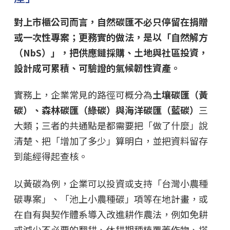
對上市櫃公司而言，自然碳匯不必只停留在捐贈
或一次性專案；更務實的做法，是以「自然解方
（NbS）」，把供應鏈採購、土地與社區投資，
設計成可累積、可驗證的氣候韌性資產。
實務上，企業常見的路徑可概分為
土壤碳匯（黃
碳）、森林碳匯（綠碳）與海洋碳匯（藍碳）
三
大類；三者的共通點是都需要把「做了什麼」說
清楚、把「增加了多少」算明白，並把資料留存
到能經得起查核。
以黃碳為例，企業可以投資或支持「台灣小農種
碳專案」、「池上小農種碳」項等在地計畫，或
在自有與契作體系導入改進耕作農法，例如免耕
或減少不必要的翻耕、休耕期種植覆蓋作物、搭