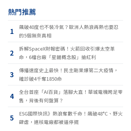
熱門推薦
飆破40度也不裝冷氣？歐洲人熱浪再熱也要忍
1
的5個無奈真相
拆解SpaceX財報密碼！火箭回收引爆太空革
2
命，6檔台廠「星鏈概念股」搶紅利
傳播速度史上最快！民主剛果爆第二大疫情，
3
確診破4千奪1850命
全台首座「AI百貨」落腳大直！華城電機跨足零
4
售，背後有何盤算？
ESG國際快訊》熱浪奪數千命！飆破48°C、野火
5
肆虐，連核電廠都被逼停擺