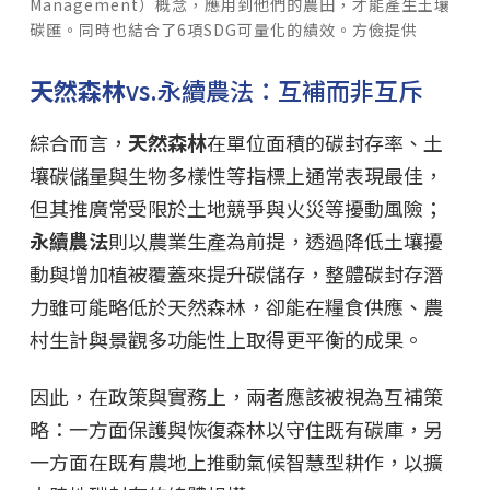
Management）概念，應用到他們的農田，才能產生土壤
碳匯。同時也結合了6項SDG可量化的績效。方儉提供
天然森林
vs.永續農法：互補而非互斥
綜合而言，
天然森林
在單位面積的碳封存率、土
壤碳儲量與生物多樣性等指標上通常表現最佳，
但其推廣常受限於土地競爭與火災等擾動風險；
永續農法
則以農業生產為前提，透過降低土壤擾
動與增加植被覆蓋來提升碳儲存，整體碳封存潛
力雖可能略低於天然森林，卻能在糧食供應、農
村生計與景觀多功能性上取得更平衡的成果。
因此，在政策與實務上，兩者應該被視為互補策
略：一方面保護與恢復森林以守住既有碳庫，另
一方面在既有農地上推動氣候智慧型耕作，以擴