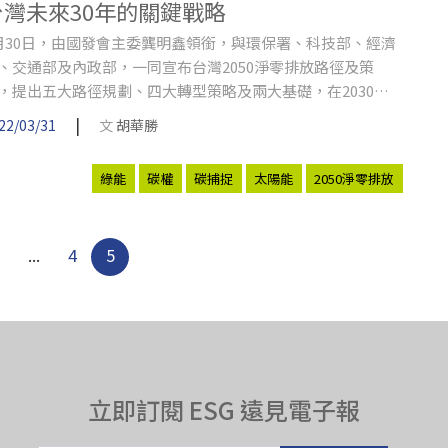
台灣未來30年的關鍵戰略
月30日，由國發會主委龔明鑫領銜，與環保署、科技部、經濟
、交通部及內政部，一同宣布台灣2050淨零排放路徑及策
，提出五大路徑規劃、四大轉型策略及兩大基礎，在2030年
編列9000億元預算執行八大計畫，要讓台灣在淨零碳排這一
|
22/03/31
文
胡華勝
目，也與國際接軌。
綠能
碳權
碳捕捉
太陽能
2050淨零排放
1
...
4
5
立即訂閱 ESG 遠見電子報