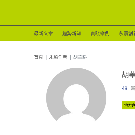
最新文章
趨勢新知
實踐案例
永續創
首頁
永續作者
胡華勝
胡
48
地方