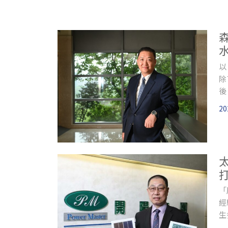
以
除
後
20
「
經
生
大