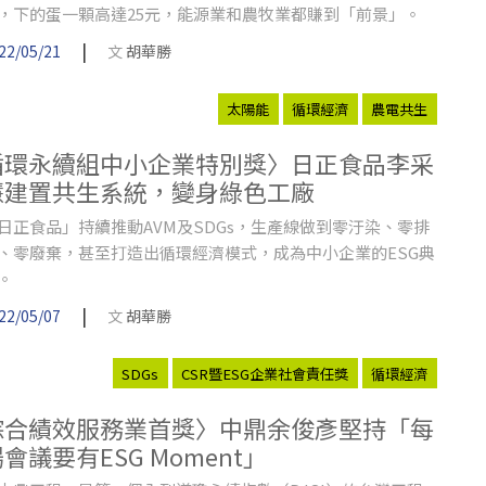
，下的蛋一顆高達25元，能源業和農牧業都賺到「前景」。
|
22/05/21
文
胡華勝
太陽能
循環經濟
農電共生
循環永續組中小企業特別獎〉日正食品李采
慧建置共生系統，變身綠色工廠
日正食品」持續推動AVM及SDGs，生產線做到零汙染、零排
、零廢棄，甚至打造出循環經濟模式，成為中小企業的ESG典
。
|
22/05/07
文
胡華勝
SDGs
CSR暨ESG企業社會責任獎
循環經濟
綜合績效服務業首獎〉中鼎余俊彥堅持「每
會議要有ESG Moment」