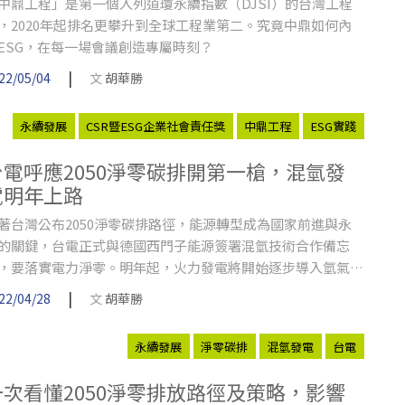
中鼎工程」是第一個入列道瓊永續指數（DJSI）的台灣工程
，2020年起排名更攀升到全球工程業第二。究竟中鼎如何內
ESG，在每一場會議創造專屬時刻？
|
22/05/04
文
胡華勝
永續發展
CSR暨ESG企業社會責任獎
中鼎工程
ESG實踐
台電呼應2050淨零碳排開第一槍，混氫發
電明年上路
著台灣公布2050淨零碳排路徑，能源轉型成為國家前進與永
的關鍵，台電正式與德國西門子能源簽署混氫技術合作備忘
，要落實電力淨零。明年起，火力發電將開始逐步導入氫氣、
氣混燒，為零碳能源發展揭開新的里程。
|
22/04/28
文
胡華勝
永續發展
淨零碳排
混氫發電
台電
一次看懂2050淨零排放路徑及策略，影響