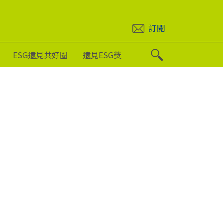
訂閱
ESG遠見共好圈
遠見ESG獎