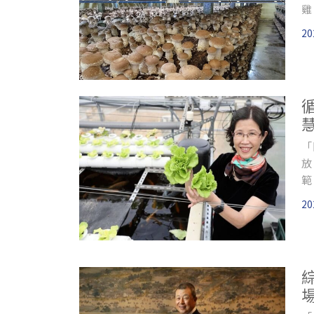
雞
20
「
放
範
20
場