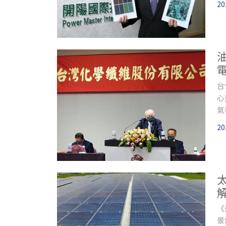
20
台
心
氣
錢
20
《
景