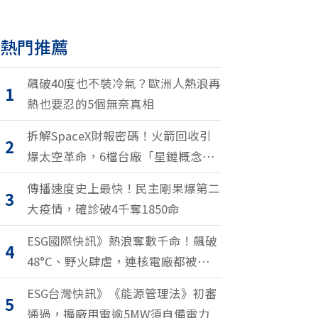
熱門推薦
飆破40度也不裝冷氣？歐洲人熱浪再
1
熱也要忍的5個無奈真相
拆解SpaceX財報密碼！火箭回收引
2
爆太空革命，6檔台廠「星鏈概念
股」搶紅利
傳播速度史上最快！民主剛果爆第二
3
大疫情，確診破4千奪1850命
ESG國際快訊》熱浪奪數千命！飆破
4
48°C、野火肆虐，連核電廠都被逼停
擺
ESG台灣快訊》《能源管理法》初審
5
通過，擴廠用電逾5MW須自備電力