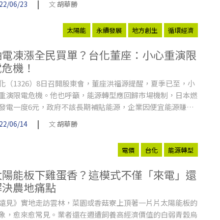
|
22/06/23
文
胡華勝
太陽能
永續發展
地方創生
循環經濟
油電凍漲全民買單？台化董座：小心重演限
電危機！
化（1326）8日召開股東會，董座洪福源提醒，夏季已至，小
重演限電危機。他也呼籲，能源轉型應回歸市場機制，日本燃
發電一度6元，政府不該長期補貼能源，企業因便宜能源賺
，國家虧損卻由全民埋單。
|
22/06/14
文
胡華勝
電價
台化
能源轉型
太陽能板下雞蛋香？這模式不僅「來電」還
解決農地痛點
遠見》實地走訪雲林，菜園或香菇寮上頂著一片片太陽能板的
象，愈來愈常見。業者還在週遭飼養高經濟價值的白弱青穀烏