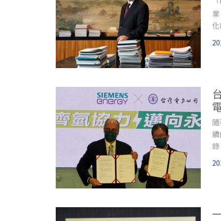
「
業
化
20
隨
續
錄
氨
20