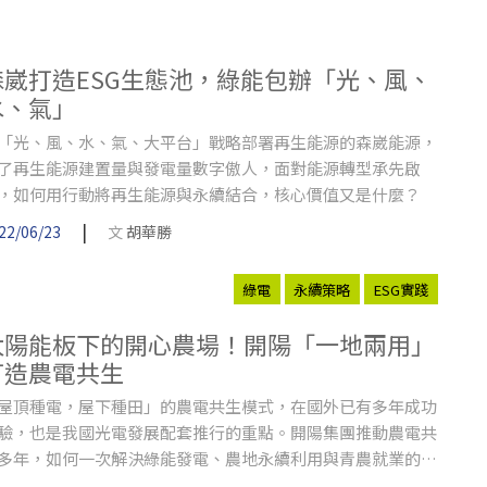
森崴打造ESG生態池，綠能包辦「光、風、
水、氣」
「光、風、水、氣、大平台」戰略部署再生能源的森崴能源，
了再生能源建置量與發電量數字傲人，面對能源轉型承先啟
，如何用行動將再生能源與永續結合，核心價值又是什麼？
|
22/06/23
文
胡華勝
綠電
永續策略
ESG實踐
太陽能板下的開心農場！開陽「一地兩用」
打造農電共生
屋頂種電，屋下種田」的農電共生模式，在國外已有多年成功
驗，也是我國光電發展配套推行的重點。開陽集團推動農電共
多年，如何一次解決綠能發電、農地永續利用與青農就業的三
問題？