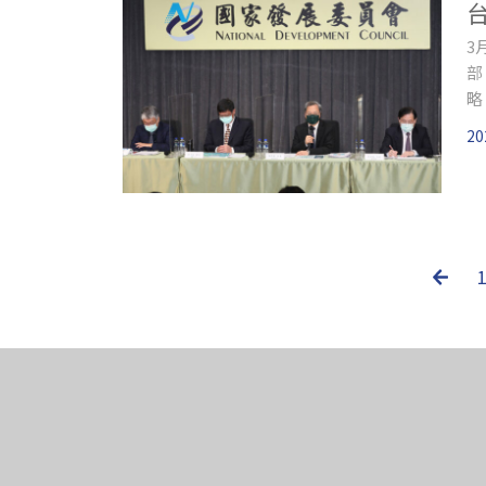
3
部
略
前
20
項