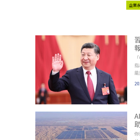
企業
「
指
能
20
你