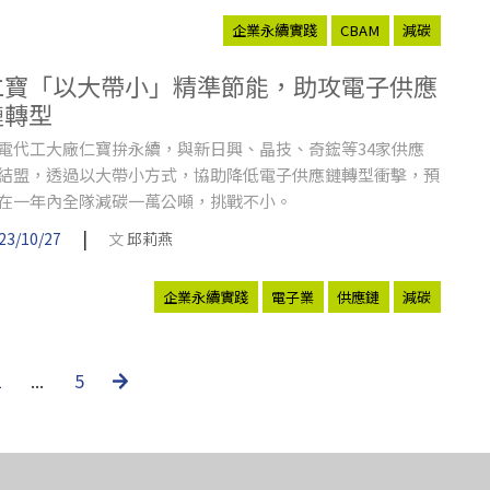
企業永續實踐
CBAM
減碳
仁寶「以大帶小」精準節能，助攻電子供應
鏈轉型
電代工大廠仁寶拚永續，與新日興、晶技、奇鋐等34家供應
結盟，透過以大帶小方式，協助降低電子供應鏈轉型衝擊，預
在一年內全隊減碳一萬公噸，挑戰不小。
|
23/10/27
文
邱莉燕
企業永續實踐
電子業
供應鏈
減碳
2
...
5