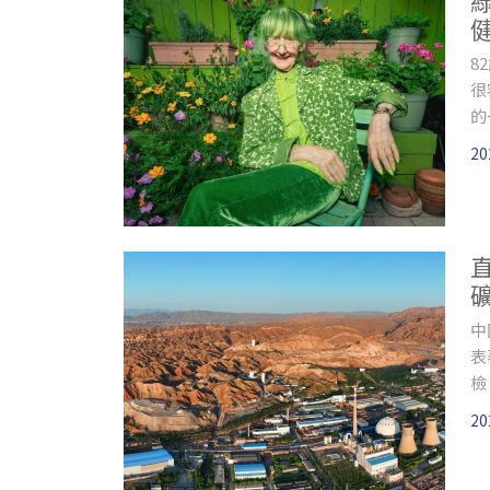
根
值
8
少
很
的
（
20
難
中
表
檢
20