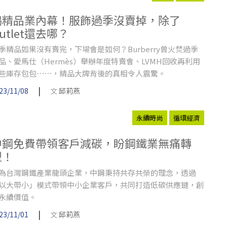
揭精品業內幕！服飾過季沒賣掉，除了
utlet還去哪？
季精品如果沒有賣完，下場會是如何？Burberry曾火焚過季
品、愛馬仕（Hermès）舉辦年度特賣會、LVMH回收再利用
些庫存包包⋯⋯，精品大牌背後的真相令人震驚。
|
23/11/08
文
邱莉燕
永續時尚
循環經濟
中鋼免費帶領客戶減碳，盼鋼鐵業無痛轉
型！
為台灣鋼鐵產業龍頭企業，中鋼秉持共存共榮的理念，透過
以大帶小」模式帶領中小企業客戶，共同打造低碳供應鏈，創
永續價值。
|
23/11/01
文
邱莉燕