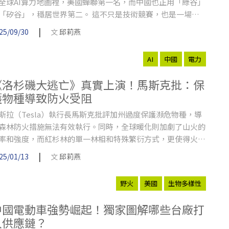
全球AI算力地圖裡，美國蟬聯第一名，而中國也正用「綠谷」
「矽谷」，穩居世界第二。 這不只是技術競賽，也是一場誰
掌控未來、誰才不會被時代淘汰的生存遊戲。
|
25/09/30
文
邱莉燕
AI
中國
電力
《洛杉磯大逃亡》真實上演！馬斯克批：保
護物種導致防火受阻
斯拉（Tesla）執行長馬斯克批評加州過度保護瀕危物種，導
森林防火措施無法有效執行。同時，全球暖化則加劇了山火的
率和強度，而紅杉林的單一林相和特殊繁衍方式，更使得火勢
發不可收拾。
|
25/01/13
文
邱莉燕
野火
美國
生物多樣性
中國電動車強勢崛起！獨家圖解哪些台廠打
入供應鏈？