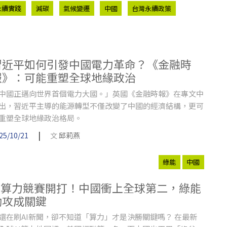
永續實踐
減碳
氣候變遷
中國
台灣永續政策
習近平如何引發中國電力革命？《金融時
報》：可能重塑全球地緣政治
中國正邁向世界首個電力大國。」英國《金融時報》在專文中
出，習近平主導的能源轉型不僅改變了中國的經濟結構，更可
重塑全球地緣政治格局。
|
25/10/21
文
邱莉燕
綠能
中國
AI算力競賽開打！中國衝上全球第二，綠能
助攻成關鍵
還在刷AI新聞，卻不知道「算力」才是決勝關鍵嗎？ 在最新