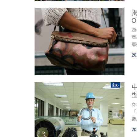
O
過
商
那
20
身
「
造
20