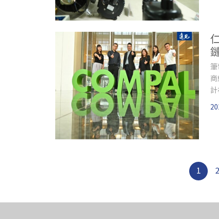
筆
商
計
20
1