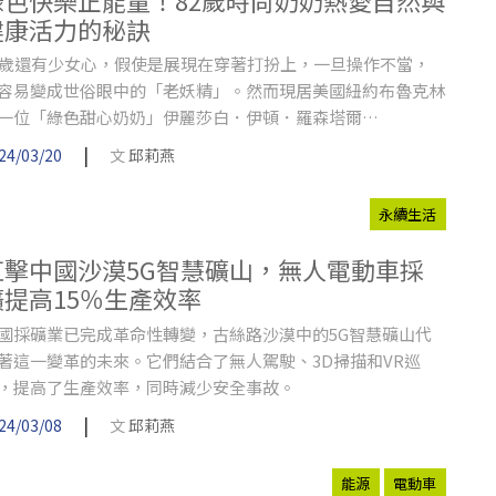
健康活力的秘訣
據麥肯錫報告，光是新能源汽車的「三電」核心零組件全球產
，2030年就可望成長至4600億美元；也就是，一場年產值至
2歲還有少女心，假使是展現在穿著打扮上，一旦操作不當，
新台幣15兆元的移動革命，正在發生中。
容易變成世俗眼中的「老妖精」。然而現居美國紐約布魯克林
一位「綠色甜心奶奶」伊麗莎白．伊頓．羅森塔爾
Elizabeth Eaton Rosenthal），卻單靠一種顏色打點自己，
|
24/03/20
文
邱莉燕
題便迎刃而解。
永續生活
直擊中國沙漠5G智慧礦山，無人電動車採
礦提高15％生產效率
國採礦業已完成革命性轉變，古絲路沙漠中的5G智慧礦山代
著這一變革的未來。它們結合了無人駕駛、3D掃描和VR巡
，提高了生產效率，同時減少安全事故。
|
24/03/08
文
邱莉燕
能源
電動車