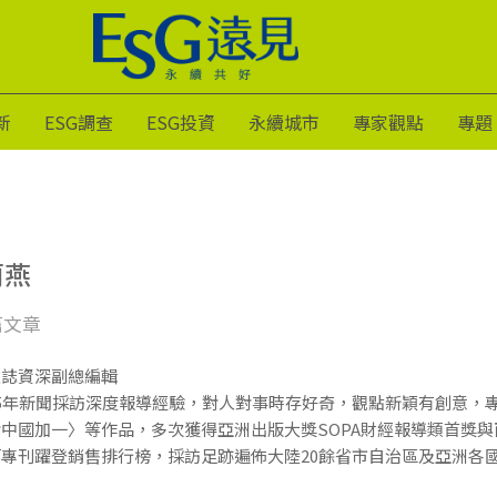
新
ESG調查
ESG投資
永續城市
專家觀點
專題
莉燕
篇文章
雜誌資深副總編輯
25年新聞採訪深度報導經驗，對人對事時存好奇，觀點新穎有創意，
中國加一〉等作品，多次獲得亞洲出版大獎SOPA財經報導類首獎
專刊躍登銷售排行榜，採訪足跡遍佈大陸20餘省市自治區及亞洲各