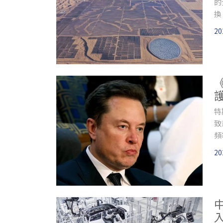
的
換
能
20
特
致
頻
一
20