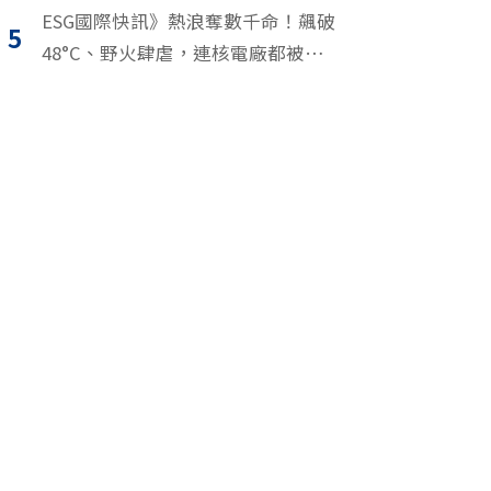
源交響樂」
ESG國際快訊》熱浪奪數千命！飆破
5
48°C、野火肆虐，連核電廠都被逼停
擺