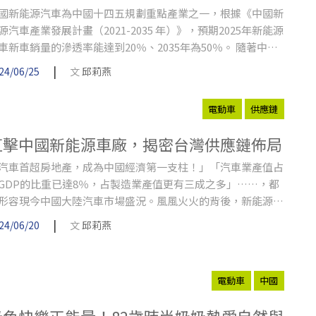
國新能源汽車為中國十四五規劃重點產業之一，根據《中國新
源汽車產業發展計畫（2021-2035 年）》，預期2025年新能源
車新車銷量的滲透率能達到20％、2035年為50％。 隨著中國
能源車銷售量大增，代表智慧座艙、電池、車燈等相關供應鏈
|
24/06/25
文
邱莉燕
求也將大增，這讓台廠找到切入的機會。事實上，已有不少台
打入中國新能源車供應鏈，包括供應繼電器基座的嘉興和新、
電動車
供應鏈
造剎車系統線控制動關鍵零組件的時碩、生產汽車用全車鎖芯
顯亮等。雖然這些台廠在中國整車市場中占比不高，但每一項
直擊中國新能源車廠，揭密台灣供應鏈佈局
是關鍵中的關鍵。
汽車首超房地產，成為中國經濟第一支柱！」「汽車業產值占
GDP的比重已達8％，占製造業產值更有三成之多」……，都
形容現今中國大陸汽車市場盛況。風風火火的背後，新能源汽
功不可沒。
|
24/06/20
文
邱莉燕
大陸吃肉，台廠跟著喝肉湯。」以往只要中國大陸某個產業爆
，台廠也有機會雨露均霑，這次在新能源車領域，台廠也掌握
電動車
中國
了商機。雖然這些台廠在中國大陸整車市場中占比不高，但每
項都是關鍵中的關鍵。
綠色快樂正能量！82歲時尚奶奶熱愛自然與