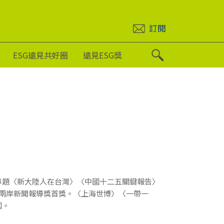
訂閱
ESG遠見共好圈
遠見ESG獎
專題〈新大陸人在台灣〉〈中國十二五關鍵報告〉
與兩岸新聞報導獎首獎。〈上海世博〉〈一帶一
國。