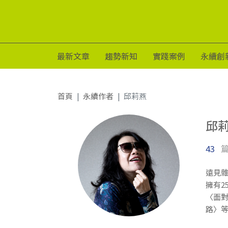
最新文章
趨勢新知
實踐案例
永續創
首頁
永續作者
邱莉燕
邱
43
遠見
擁有
〈面對
路〉等