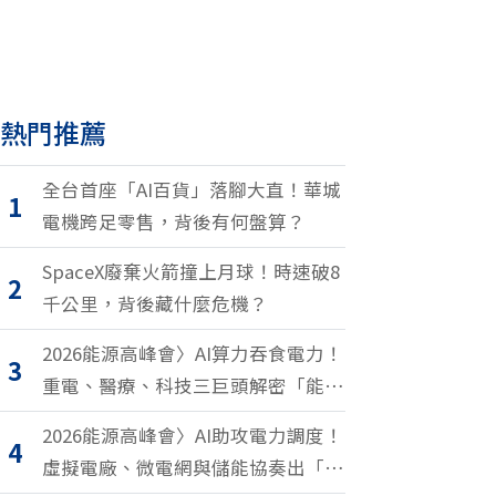
熱門推薦
全台首座「AI百貨」落腳大直！華城
1
電機跨足零售，背後有何盤算？
SpaceX廢棄火箭撞上月球！時速破8
2
千公里，背後藏什麼危機？
2026能源高峰會〉AI算力吞食電力！
3
重電、醫療、科技三巨頭解密「能源
轉型2.0」致勝關鍵
2026能源高峰會〉AI助攻電力調度！
4
虛擬電廠、微電網與儲能協奏出「能