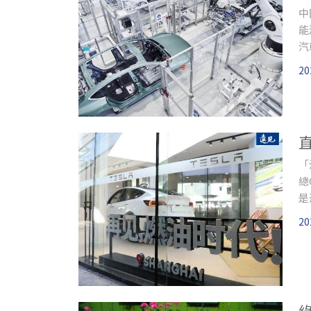
中
能
汽
新
20
需
廠
製
的
都
「
總
是
車
20
「
發
住
一