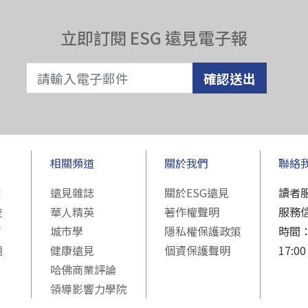
立即訂閱 ESG 遠見電子報
確認送出
相關頻道
關於我們
聯絡
例
遠見雜誌
關於ESG遠見
讀者服
查
華人精英
著作權聲明
服務信
市
城市學
隱私權保護政策
時間：週
題
健康遠見
個資保護聲明
17:00
哈佛商業評論
領導影響力學院