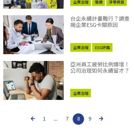
企業治理
電價
淨零排放
台企永續計畫難行？調查
揭企業ESG卡關原因
企業治理
ESG評鑑
亞洲員工疲勞比例爆增！
公司治理如何永續留才？
企業治理
1
...
7
8
9