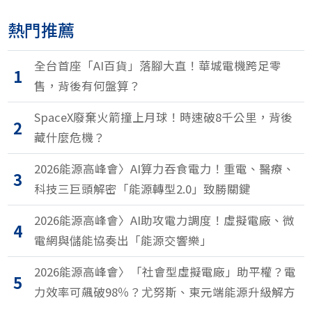
熱門推薦
全台首座「AI百貨」落腳大直！華城電機跨足零
1
售，背後有何盤算？
SpaceX廢棄火箭撞上月球！時速破8千公里，背後
2
藏什麼危機？
2026能源高峰會〉AI算力吞食電力！重電、醫療、
3
科技三巨頭解密「能源轉型2.0」致勝關鍵
2026能源高峰會〉AI助攻電力調度！虛擬電廠、微
4
電網與儲能協奏出「能源交響樂」
2026能源高峰會〉「社會型虛擬電廠」助平權？電
5
力效率可飆破98％？尤努斯、東元端能源升級解方