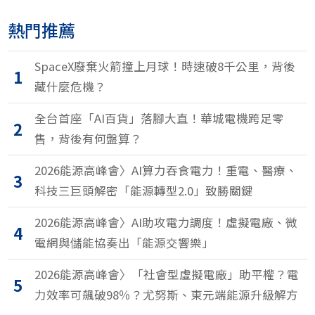
熱門推薦
SpaceX廢棄火箭撞上月球！時速破8千公里，背後
1
藏什麼危機？
全台首座「AI百貨」落腳大直！華城電機跨足零
2
售，背後有何盤算？
2026能源高峰會〉AI算力吞食電力！重電、醫療、
3
科技三巨頭解密「能源轉型2.0」致勝關鍵
2026能源高峰會〉AI助攻電力調度！虛擬電廠、微
4
電網與儲能協奏出「能源交響樂」
2026能源高峰會〉「社會型虛擬電廠」助平權？電
5
力效率可飆破98％？尤努斯、東元端能源升級解方