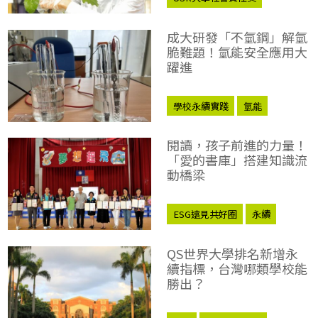
大學社會責任
學校永續實踐
成大研發「不氫鋼」解氫
脆難題！氫能安全應用大
躍進
學校永續實踐
氫能
閱讀，孩子前進的力量！
「愛的書庫」搭建知識流
動橋梁
ESG遠見共好圈
永續
學校永續實踐
QS世界大學排名新增永
續指標，台灣哪類學校能
勝出？