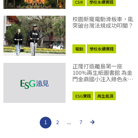
CSR
學校永續實踐
校園新寵電動滑板車，能
突破台灣法規成功叩關？
電動
學校永續實踐
正隆打造離島第一座
100%再生紙圖書館 為金
門金鼎國小注入綠色永續
新活力
ESG實踐
再生能源
學校永續實踐
1
2
...
7