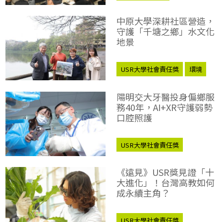
USR大學社會責任獎
中原大學深耕社區營造，
學校永續實踐
守護「千塘之鄉」水文化
地景
USR大學社會責任獎
環境
學校永續實踐
陽明交大牙醫投身偏鄉服
務40年，AI+XR守護弱勢
口腔照護
USR大學社會責任獎
數位轉型
學校永續實踐
《遠見》USR獎見證「十
大進化」！台灣高教如何
成永續主角？
USR大學社會責任獎